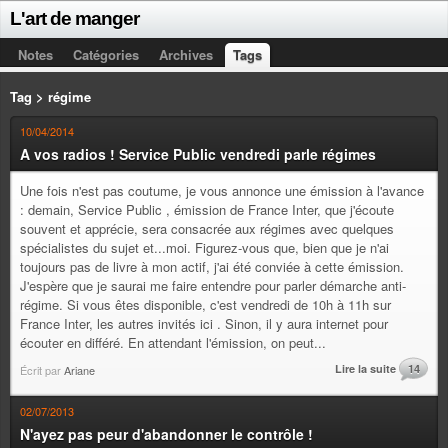
L'art de manger
Notes
Catégories
Archives
Tags
Tag > régime
10/04/2014
A vos radios ! Service Public vendredi parle régimes
Une fois n'est pas coutume, je vous annonce une émission à l'avance
: demain, Service Public , émission de France Inter, que j'écoute
souvent et apprécie, sera consacrée aux régimes avec quelques
spécialistes du sujet et...moi. Figurez-vous que, bien que je n'ai
toujours pas de livre à mon actif, j'ai été conviée à cette émission.
J'espère que je saurai me faire entendre pour parler démarche anti-
régime. Si vous êtes disponible, c'est vendredi de 10h à 11h sur
France Inter, les autres invités ici . Sinon, il y aura internet pour
écouter en différé. En attendant l'émission, on peut...
Lire la suite
14
Écrit par
Ariane
02/07/2013
N'ayez pas peur d'abandonner le contrôle !