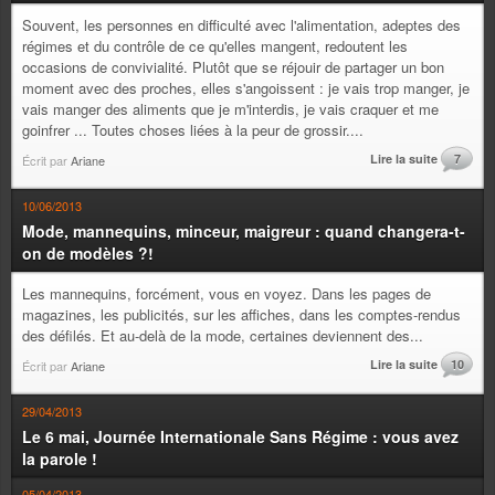
Souvent, les personnes en difficulté avec l'alimentation, adeptes des
régimes et du contrôle de ce qu'elles mangent, redoutent les
occasions de convivialité. Plutôt que se réjouir de partager un bon
moment avec des proches, elles s'angoissent : je vais trop manger, je
vais manger des aliments que je m'interdis, je vais craquer et me
goinfrer ... Toutes choses liées à la peur de grossir....
Lire la suite
7
Écrit par
Ariane
10/06/2013
Mode, mannequins, minceur, maigreur : quand changera-t-
on de modèles ?!
Les mannequins, forcément, vous en voyez. Dans les pages de
magazines, les publicités, sur les affiches, dans les comptes-rendus
des défilés. Et au-delà de la mode, certaines deviennent des...
Lire la suite
10
Écrit par
Ariane
29/04/2013
Le 6 mai, Journée Internationale Sans Régime : vous avez
la parole !
05/04/2013