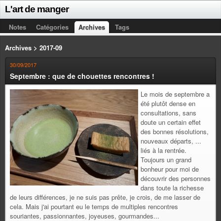
L'art de manger
Notes
Catégories
Archives
Tags
Archives > 2017-09
30/09/2017
Septembre : que de chouettes rencontres !
Le mois de septembre a
été plutôt dense en
consultations, sans
doute un certain effet
des bonnes résolutions,
nouveaux départs, ...
liés à la rentrée.
Toujours un grand
bonheur pour moi de
découvrir des personnes
dans toute la richesse
de leurs différences, je ne suis pas prête, je crois, de me lasser de
cela. Mais j'ai pourtant eu le temps de multiples rencontres
souriantes, passionnantes, joyeuses, gourmandes...