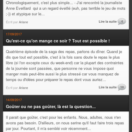
Chronologiquement, c'est plus simple... - J'ai rencontré la journaliste
Anne Eveillard qui a un regard éveillé (euh, pas terrible le jeu de mots
;-)) et atypique sur le...
Lire la suite
4
Écrit par
Ariane
17/09/2017
Qu'est-ce qu'on mange ce soir ? Tout est possible !
Quatrième épisode de la saga des repas, parlons du dîner. Quand je
dis que tout est possible, c'est à la fois sans doute le repas le plus
libre (si l'on excepte ceux du week-end) car la plupart des contraintes
de la journée sont passées, que personne ne vous impose quoi
manger mais peut-être aussi le plus stressé car vous manquez de
temps ou d'idées pour préparer le repas dont vous auriez...
Lire la suite
10
Écrit par
Ariane
14/09/2017
Goûter ou ne pas goûter, là est la question...
Il parait que goûter, c'est pour les enfants. Nous, adultes, nous n'en
avons pas besoin. D'ailleurs, on nous serine qu'il faut faire trois repas
par jour. Pourtant, il m'a semblé voir récemment...