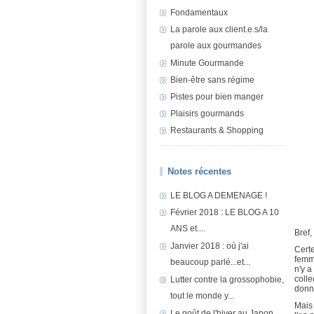
Fondamentaux
La parole aux client.e.s/la
parole aux gourmandes
Minute Gourmande
Bien-être sans régime
Pistes pour bien manger
Plaisirs gourmands
Restaurants & Shopping
Notes récentes
LE BLOG A DEMENAGE !
Février 2018 : LE BLOG A 10
ANS et....
Bref,
Janvier 2018 : où j'ai
Certe
femm
beaucoup parlé...et...
n'y a
colle
Lutter contre la grossophobie,
donne
tout le monde y...
Mais 
Le goût de l'hiver au Japon