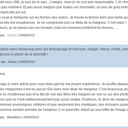
 de mon côté, je suis (tu le sais...) maigre, mais je ne suis pas responsable :) Je c
n pas vraiment. Et pas aussi maigres que toutes ces mochetés, un peu de gras ento
ment très joli joli.
u coup je fantasme sur les formes des autres. Je trouve la femme bien plus belle q
d elle est voluptueuse. Je ne comprends pas ce dikta de la maigreur. C'est vilain !
lleurs, je ne pense pas me tromper, mais les hommes préfèrent les formes......
 par :
Sophie
| 24/06/2013
phie merci beaucoup pour ton témoignage et chacune, maigre, mince, ronde, carrée
resse le plaisir de la diversité !
t par : Ariane | 24/06/2013
our,
éagis à votre article pour vous faire part de ma propre expérience. Je souffre depuis
les magazines n'ont eu aucun rôle dans mon désir de maigreur. C'est beaucoup plus 
 ne m'intéresse pas et le fait de voir des filles très maigres en vrai ou sur des phot
rois que ce n'est malheureusement pas aussi simple. D'ailleurs, le désir de maigreur 
femmes anorexiques célèbres et pas seulement des mystiques, des écrivains aussi 
omène semble prendre de l'ampleur, il ne peut être réduit au seul effet de l'image et
 par : Bénédicte | 23/09/2013