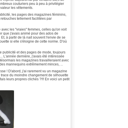
mbreux couturiers peu à peu à privilégier
valeur les vêtements.
publicité, les pages des magazines féminins,
retouches tellement facilitées par
 avec les "vraies" femmes, celles qu'on voit
elier que j'avais animé pour des ados de
Et, à partir de là nait souvent l'envie de se
uette si elle s'éloigne de cette norme. D'où
e publicité et des pages de mode, toujours
. L'année dernière, j'avais été intéressée
 désormais les magazines travailleraient avec
 des mannequins extrêmement minces, ...
esse ! D'abord, j'ai rarement vu un magazine
pas trace du moindre changement de silhouette
is leurs propres clichés ?!!! En voici un petit