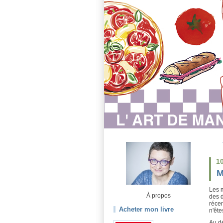
1
M
Les m
À propos
des d
réce
Acheter mon livre
n'ête
Au dé