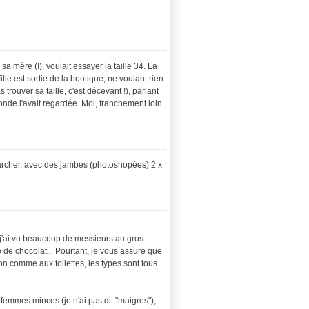
 mère (!), voulait essayer la taille 34. La
le est sortie de la boutique, ne voulant rien
trouver sa taille, c'est décevant !), parlant
monde l'avait regardée. Moi, franchement loin
marcher, avec des jambes (photoshopées) 2 x
 -, j'ai vu beaucoup de messieurs au gros
e de chocolat... Pourtant, je vous assure que
on comme aux toilettes, les types sont tous
femmes minces (je n'ai pas dit "maigres"),