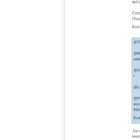
qui 
Cord
(Tou
Écrit
@Th
@Ma
sais
@Sy
!
@Lol
@Pa
aux
fidé
Écri
J'ai
Horri