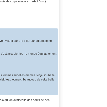
vie de corps mince et parfait." (sic)
ir visuel dans le billet canadien), je ne
té c'est accepter tout le monde équitablement
es femmes sur elles-mêmes ! et je souhaite
visibles... et merci beaucoup de cette belle
tes à qui on avait collé des bouts de peau.