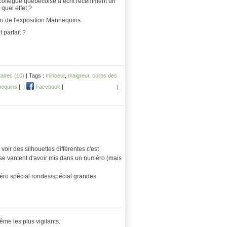
e collègue québecoise a écrit récemment un
 quel effet ?
ion de l'exposition Mannequins.
 parfait ?
ires (10)
| Tags :
minceur
,
maigreur
,
corps des
nequins
|
|
Facebook
|
|
oir des silhouettes différentes c'est
 se vantent d'avoir mis dans un numéro (mais
méro spécial rondes/spécial grandes
me les plus vigilants.