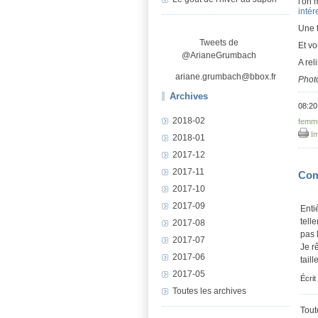
l'on 
intér
Une 
Tweets de
Et vo
@ArianeGrumbach
A rel
ariane.grumbach@bbox.fr
Phot
Archives
08:20
2018-02
femm
Im
2018-01
2017-12
2017-11
Com
2017-10
2017-09
Enti
tell
2017-08
pas 
2017-07
Je r
2017-06
taill
2017-05
Écrit
Toutes les archives
Tout