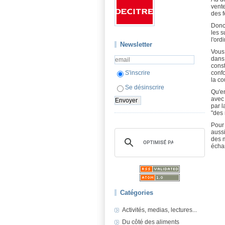
vente
des f
Donc,
les s
l'ord
Newsletter
Vous 
dans 
const
S'inscrire
confo
la co
Se désinscrire
Qu'en
avec 
par 
"des
Pour 
aussi
des m
échan
Catégories
Activités, medias, lectures...
Du côté des aliments