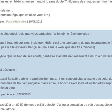
plus est en bikini sinon en monokini, sans doute "l'influence des images sur (mon) en
ialement.
jours un régal que celui de vous lire.)
 par :
Pascal Boissière
| 10/06/2013
e Unperfect ravie que vous partagiez, j'ai le même rêve que vous !
g à l'eau eh oui, c'est insidieux. H&M, c'est une campagne de pub internationale (vo
 pas si elle est aussi française (mais sur le web, que des très minces !)
lvie Que sait-on de ses efforts, peut-être était-elle naturellement ainsi ? la diversi
 très juste !
scal Boissière ah le regard des hommes... il est souvent plus aimable que celui d
 hommes de trouver leur juste place entre la brioche excessive et les tablettes trop 
lité au blog
t par : Ariane | 13/06/2013
 assisté à un défilé de mode et j'ai detesté ! J'ai eu la sensation de voir des squelet
ble, atroce !