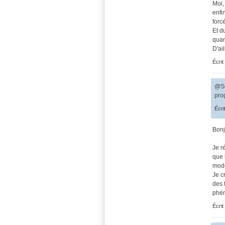
Moi,
enfi
forcé
Et d
quan
D'ai
Écrit
@So
prog
Écri
Bonj
Je r
que 
mode
Je c
des 
phén
Écrit