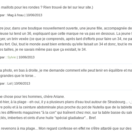
 maillots pour les rondes ? Rien trouvé de tel sur leur site.)
 par : Mag à l'eau | 10/06/2013
tre jour, dans une boutique nouvellement ouverte, une jeune fille, accompagnée de sa
euse lui tend un 36, expliquant que cette marque ne va pas en dessous. La jeune fil
yer, un brin vexée (ce que je comprends, après tant d'efforts pour faire un 34, ne pas 
eu fort. Oui, tout le monde avait bien entendu qu'elle faisait un 34 et donc, tout le 
es tailles, je ne savais même pas que ça existait, le 34.
 par :
Sylvie
| 10/06/2013
la photo, en bas à droite, je me demande comment elle peut tenir en équilibre et 
 grandes que le torse...
 par : Lol | 10/06/2013
 chose pour les hommes, chère Ariane.
t-hier, à la plage - eh oui, il y a plusieurs plans d'eau tout autour de Strasbourg...
re poilu et à la ceinture abdominale plus proche du pot de Nutella que de la tablett
 les différents magazines "à la con" qui traînent chez moi, sur la table basse du sal
lés, imberbes et oints d'une huile "spécial gladiateur"... Bref.
 revenons à ma plage... Mon regard confesse en effet ne s'être attardé que sur des 