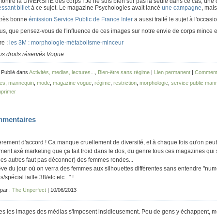
montre la DIVERSITE des corps ! Je ne suis bien sûr pas la seule dans ce cas, un
essant billet
à ce sujet. Le magazine Psychologies avait lancé
une campagne
, mais
très bonne
émission Service Public de France Inter
a aussi traité le sujet à l'occas
us, que pensez-vous de l'influence de ces images sur notre envie de corps mince et
ire :
les 3M : morphologie-métabolisme-minceur
os droits réservés Vogue
 Publié dans
Activités, medias, lectures...
,
Bien-être sans régime
|
Lien permanent
|
Commenta
es
,
mannequin
,
mode
,
magazine vogue
,
régime
,
restriction
,
morphologie
,
service public man
primer
mentaires
èrement d'accord ! Ca manque cruellement de diversité, et à chaque fois qu'on peut v
ement axé marketing que ça fait froid dans le dos, du genre tous ces magazines qui
les autres faut pas déconner) des femmes rondes...
êve du jour où on verra des femmes aux silhouettes différentes sans entendre "nu
es/spécial taille 38/etc etc..." !
 par :
The Unperfect
| 10/06/2013
es les images des médias s'imposent insidieusement. Peu de gens y échappent, mê