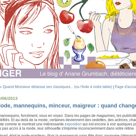
« Quand Monsieur délaisse ses classiques... (ou l'Inde à notre table)
|
Page d'accue
0/06/2013
ode, mannequins, minceur, maigreur : quand change
annequins, forcément, vous en voyez. Dans les pages de magazines, les publicités
éfilés. Et au-delà de la mode, certaines deviennent des vedettes, des actrices, ch
nte comme le montrait une intéressante
exposition
qui est encore à voir quelques j
s pas accro à la mode, leur silhouette s'imprime inconsciemment dans votre rétine.
part, était le porte-manteau. Puis la mannequin sans tête donc anonyme (démarche 