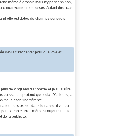
herche même à grossir, mais n'y parviens pas,
ure mon ventre, mes fesses. Autant dire, pas
uand elle est dotée de charmes sensuels,
 devrait s'accepter pour que vive et
 plus de vingt ans d'anorexie et je suis sûre
puissant et profond que cela. D'ailleurs, la
os me laissent indifférente.
a toujours existé, dans le passé, il y a eu
par exemple. Bref, même si aujourd'hui, le
 de la publicité.