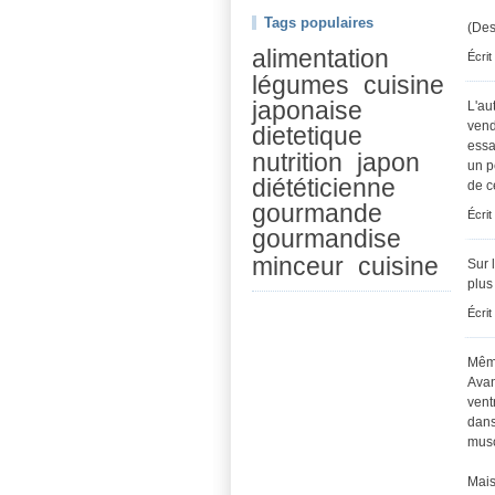
Tags populaires
(Des
alimentation
Écrit
légumes
cuisine
japonaise
L'au
vend
dietetique
essa
nutrition
japon
un p
diététicienne
de c
gourmande
Écrit
gourmandise
minceur
cuisine
Sur 
plus
Écrit
Même
Avan
vent
dans
musc
Mais