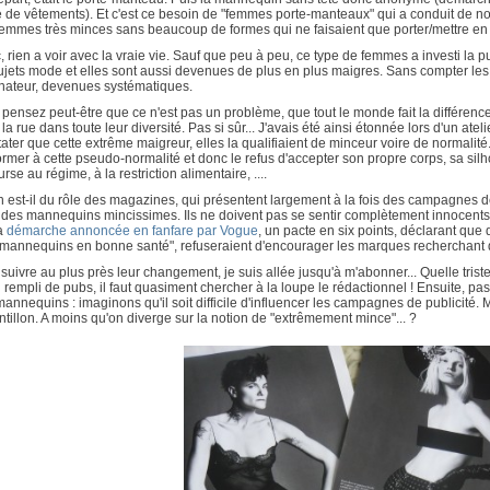
 de vêtements). Et c'est ce besoin de "femmes porte-manteaux" qui a conduit de no
emmes très minces sans beaucoup de formes qui ne faisaient que porter/mettre en 
 rien a voir avec la vraie vie. Sauf que peu à peu, ce type de femmes a investi la 
ujets mode et elles sont aussi devenues de plus en plus maigres. Sans compter les 
inateur, devenues systématiques.
pensez peut-être que ce n'est pas un problème, que tout le monde fait la différence
la rue dans toute leur diversité. Pas si sûr... J'avais été ainsi étonnée lors d'un at
ater que cette extrême maigreur, elles la qualifiaient de minceur voire de normalité. 
rmer à cette pseudo-normalité et donc le refus d'accepter son propre corps, sa silho
urse au régime, à la restriction alimentaire, ....
 est-il du rôle des magazines, qui présentent largement à la fois des campagnes d
des mannequins mincissimes. Ils ne doivent pas se sentir complètement innocents..
la
démarche annoncée en fanfare par Vogue
, un pacte en six points, déclarant que
 mannequins en bonne santé", refuseraient d'encourager les marques recherchant
suivre au plus près leur changement, je suis allée jusqu'à m'abonner... Quelle trist
 rempli de pubs, il faut quasiment chercher à la loupe le rédactionnel ! Ensuite, 
annequins : imaginons qu'il soit difficile d'influencer les campagnes de publicité. Ma
tillon. A moins qu'on diverge sur la notion de "extrêmement mince"... ?