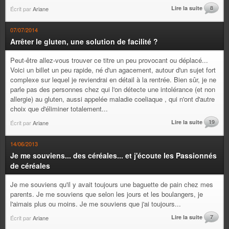
Lire la suite
8
Écrit par
Ariane
07/07/2014
Arrêter le gluten, une solution de facilité ?
Peut-être allez-vous trouver ce titre un peu provocant ou déplacé...
Voici un billet un peu rapide, né d'un agacement, autour d'un sujet fort
complexe sur lequel je reviendrai en détail à la rentrée. Bien sûr, je ne
parle pas des personnes chez qui l'on détecte une intolérance (et non
allergie) au gluten, aussi appelée maladie coeliaque , qui n'ont d'autre
choix que d'éliminer totalement...
Lire la suite
19
Écrit par
Ariane
14/06/2013
Je me souviens... des céréales... et j'écoute les Passionnés
de céréales
Je me souviens qu'il y avait toujours une baguette de pain chez mes
parents. Je me souviens que selon les jours et les boulangers, je
l'aimais plus ou moins. Je me souviens que j'ai toujours...
Lire la suite
7
Écrit par
Ariane