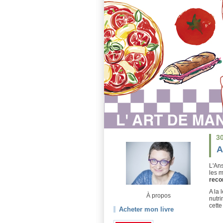
3
A
L'Ans
les m
reco
A la 
À propos
nutri
cette
Acheter mon livre