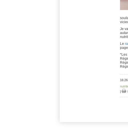
souli
vicie
Je va
autan
nutri
Le
r
pages
*Les 
Régi
Régi
Régi
16:26
nutrit
|
I