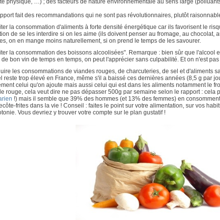
ité physique, …) ; des facteurs de nature
environnementale au
sens large (polluants,
pport fait des recommandations qui ne sont pas révolutionnaires, plutôt raisonna
miter la consommation d'aliments à forte densité énergétique
car ils favorisent le ri
ion de se les interdire si on les aime (ils doivent penser au fromage, au chocolat, a
es, on en mange moins naturellement, si on prend le temps de les savourer.
miter
la
consommation des boissons alcoolisées". Remarque : bien sûr que l'alcool
 de bon vin de temps en temps, on peut l'apprécier sans culpabilité. Et on n'est pas ob
duire les
consommations de viandes rouges, de charcuteries, de sel et d'aliments sa
l reste trop élevé en France, même s'il a baissé ces dernières années (8,5 g par jour
ment celui qu'on ajoute mais aussi celui qui est dans les aliments notamment le froma
e rouge, cela veut dire ne pas dépasser 500g par semaine selon le rapport : cela pa
tarien
!) mais il semble que 39% des hommes (et 13% des femmes) en consomment d
recôte-frites dans la vie ! Conseil : faites le point sur votre alimentation, sur vos habi
onie. Vous devriez y trouver votre compte sur le plan gustatif !