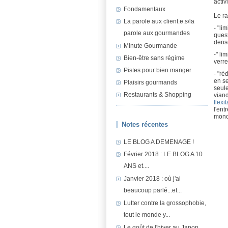
activ
Fondamentaux
Le ra
La parole aux client.e.s/la
- "li
parole aux gourmandes
quest
dens
Minute Gourmande
-" li
Bien-être sans régime
verre
Pistes pour bien manger
- "ré
en se
Plaisirs gourmands
seule
Restaurants & Shopping
viand
flexi
l'ent
monot
Notes récentes
LE BLOG A DEMENAGE !
Février 2018 : LE BLOG A 10
ANS et....
Janvier 2018 : où j'ai
beaucoup parlé...et...
Lutter contre la grossophobie,
tout le monde y...
Le goût de l'hiver au Japon