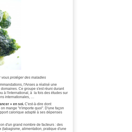
ur vous protéger des maladies
ecommandations, l'Anses a
réalisé une
ts domaines. Ce groupe s'est réuni durant
à l'international, à la fois des
études sur
 internationales, ....
cancer » en soi
.
C'est-à-dire dont
urs on mange "n'importe quoi". D'une façon
 apport calorique adapté à ses dépenses
tion d'un grand nombre de facteurs :
des
ux
(tabagisme, alimentation, pratique d'une