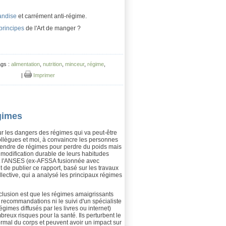
andise
et carrément anti-régime.
principes
de l'Art de manger ?
ags :
alimentation
,
nutrition
,
minceur
,
régime
,
|
Imprimer
égimes
ur les dangers des régimes qui va peut-être
llègues et moi, à convaincre les personnes
rendre de régimes pour perdre du poids mais
e modification durable de leurs habitudes
st l'ANSES (ex-AFSSA fusionnée avec
t de publier ce rapport, basé sur les travaux
llective, qui a analysé les principaux régimes
clusion est que les régimes amaigrissants
 recommandations ni le suivi d'un spécialiste
gimes diffusés par les livres ou internet)
reux risques pour la santé. Ils perturbent le
rmal du corps et peuvent avoir un impact sur