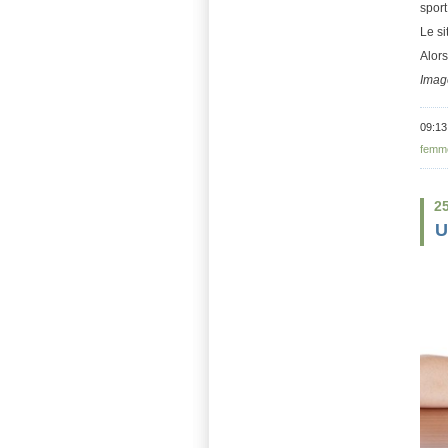
sport
Le si
Alors
Imag
09:13
femm
2
U