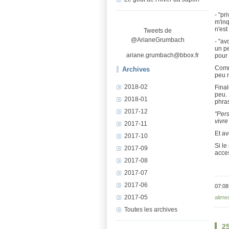
- "pr
m'inq
n'est
Tweets de
@ArianeGrumbach
- "av
un pe
ariane.grumbach@bbox.fr
pour 
Comme
Archives
peu m
2018-02
Final
peu. 
2018-01
phras
2017-12
"Pers
vivre
2017-11
Et av
2017-10
Si le
2017-09
acces
2017-08
2017-07
2017-06
07:08
2017-05
alime
Toutes les archives
2