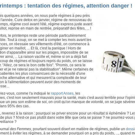
rintemps : tentation des régimes, attention danger !
is quelques années, on nous parle régimes à peu près
 l'année. Cure detox en janvier, régime de renouveau du
emps, régime cool avant l'été, régime express juste avant
illot, reprise en main de rentrée, préparatif des fêtes, ... !
fois, le printemps reste une période particulièrement
ble. Tout à coup, on se met à compter les mois avant les
nces, on réessaie ses vêtements d'été, on commence à
giner en maillot, ... Et là, c'est la panique ! Hors de
ion d'apparaître ainsi sur les plages, impossible de se
er ainsi, ... La raison vacille et, même si on a déjà fait
oup de régimes et toujours repris du poids, on se laisse
r. "Allez, ce sera le bon cette fois". "Promis, ce sera le
er et je ne raterai pas la stabilisation". Même certaines de
atientes les plus convaincues de la nécessité d'une
che alternative et qui mesurent la complexité de leur
ion à l'alimentation peuvent avoir des moments de
esse...
lez-vous, comme l'a indiqué le
rapport Anses
, les
es, c'est non seulement mauvais pour la santé, mais c'est aussi terrible pour l'opin
ue un peu son estime de soi, on croit qu'on manque de volonté, on se juge sévère
dans 95% des cas.
, revenez à la raison : pourquoi se priver encore pour un résultat si éphémère ? Le
 de plus ? N'est-ce pas plutôt dans votre tête que cela se passe ? ne pourriez-vou
eillance ?
ournal des Femmes
, pourtant souvent disert en matière de régimes, publie un
dossi
ement à éviter les régimes, à se demander pourquoi on a pris du poids, ..., quand