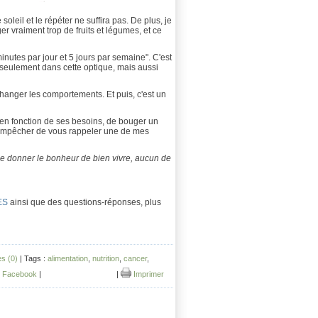
leil et le répéter ne suffira pas. De plus, je
r vraiment trop de fruits et légumes, et ce
nutes par jour et 5 jours par semaine". C'est
s seulement dans cette optique, mais aussi
hanger les comportements. Et puis, c'est un
 en fonction de ses besoins, de bouger un
 m'empêcher de vous rappeler une de mes
se donner le bonheur de bien vivre, aucun de
ES
ainsi que des questions-réponses, plus
s (0)
| Tags :
alimentation
,
nutrition
,
cancer
,
Facebook
|
|
Imprimer