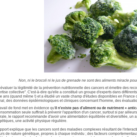
Non, ni le brocoli ni le jus de grenade ne sont des aliments miracle po
évaluer la légitimité de la prévention nutritionnelle des cancers et émettre des r
rtise collective"
. C'est-à-dire qu'elle a constitué un groupe d'experts dans différen
e ans (quand même !) et a étudié un vaste champ d'études disponibles en France ou 
mal, des données épidémiologiques et cliniques concernant l'homme, des évaluations
avail de fond met en évidence qu'
il n'existe pas d'aliment ou de nutriment « anti
nsommation seule suffirait à prévenir l'apparition d'un cancer, surtout si par aille
rale, le rapport recommande d'avoir
une alimentation équilibrée
et diversifiée, un
étiques, une activité physique régulière.
pport explique que les cancers sont des maladies complexes résultant de l'interac
eurs
de nature
génétique
, propres à chaque individu ; des facteurs c
omportementa