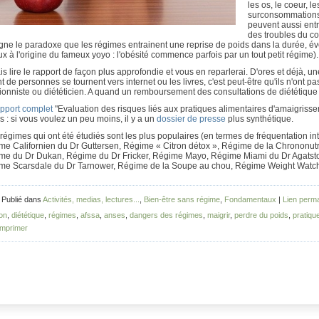
les os, le coeur, le
surconsommations d
peuvent aussi entr
des troubles du co
gne le paradoxe que les régimes entrainent une reprise de poids dans la durée, év
ux à l'origine du fameux yoyo : l'obésité commence parfois par un tout petit régime).
is lire le rapport de façon plus approfondie et vous en reparlerai. D'ores et déjà, u
t de personnes se tournent vers internet ou les livres, c'est peut-être qu'ils n'ont p
tionniste ou diététicien. A quand un remboursement des consultations de diététique
apport complet
"Evaluation des risques liés aux pratiques alimentaires d'amaigrisseme
 : si vous voulez un peu moins, il y a un
dossier de presse
plus synthétique.
régimes qui ont été étudiés sont les plus populaires
(en termes de fréquentation int
me Californien du Dr Guttersen, Régime « Citron détox », Régime de la Chrononut
me du Dr Dukan, Régime du Dr Fricker, Régime Mayo, Régime Miami du Dr Agatst
me Scarsdale du Dr Tarnower, Régime de la Soupe au chou, Régime Weight Watch
 Publié dans
Activités, medias, lectures...
,
Bien-être sans régime
,
Fondamentaux
|
Lien perm
ion
,
diététique
,
régimes
,
afssa
,
anses
,
dangers des régimes
,
maigrir
,
perdre du poids
,
pratiqu
mprimer