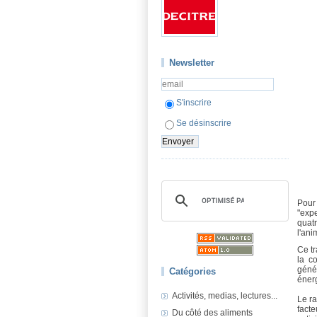
Newsletter
S'inscrire
Se désinscrire
Pour 
"expe
quatr
l'ani
Ce tr
la co
géné
Catégories
énerg
Activités, medias, lectures...
Le ra
fact
Du côté des aliments