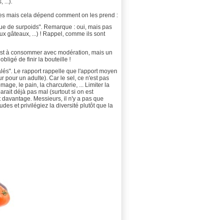
 ...).
bles mais cela dépend comment on les prend :
sque de surpoids".
Remarque : oui, mais pas
ux gâteaux, ...) ! Rappel, comme ils sont
 est à consommer avec modération, mais un
ligé de finir la bouteille !
lés". Le rapport
rappelle que l'apport moyen
 pour un adulte). Car le sel, ce n'est pas
ge, le pain, la charcuterie, ... Limiter la
rait déjà pas mal (surtout si on est
avantage. Messieurs, il n'y a pas que
tudes et privilégiez la diversité plutôt que la