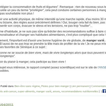
ivilégier
la consommation de fruits et légumes". Remarque : rien de nouveau sous le so
uiète un peu du terme "privilégier", cela peut conduire certaines personnes à mange
 pas souhaitable non plus !
oir une
activité physique
, de même intensité qu'une marche rapide, d'au moins 30 mi
u bizarre, des règles aussi préciément définies ! Oui, bouger cela fait du bien, pa
sentir son corps, évacuer le stress et les tensions, ne pas trop "rouiller"...
 d'habitude, je ne suis pas sûre qu'édicter des recommandations suffise à faire c
oralisateur et changer ses habitudes alimentaires, c'est plus compliqué que cela !
ement, l'important est d'avoir une bonne hygiène de vie globale, de
manger varié
,
Et aussi de ne pas trop se prendre la tête mais de profiter de la vie ! Je ne peux
es favorites de Sénèque à ce sujet :
onne ne se soucie de bien vivre, mais de vivre longtemps alors que tous peuvent 
 longtemps".
oir du plaisir à manger, cela participe au bien vivre !
 sujet vous intéresse, le rapport complet (assez scientifique) est sur le site de
l'ANS
sibles.
 Publié dans
Bien-être sans régime
,
Pistes pour bien manger
|
Lien permanent
|
Commentaire
nts anti-cancer
,
super-aliments
,
manger varié
,
anses
,
recommandations nutritionnelles
|
|
5/04/2011