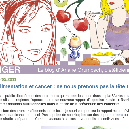
0/05/2011
limentation et cancer : ne nous prenons pas la tête !
es publie décidément des documents qui mettent les pieds dans le plat ! Après le
r
éfaits des régimes, l'agence publie
un nouveau rapport d'expertise intitulé :
« Nutri
mmandations nutritionnelles dans le cadre de la prévention des cancers».
lecture des premiers éléments de ce texte, je souris un peu car le rapport met en év
ment « anticancer » en soi
. Pas la peine de se précipiter sur des
super-aliments
ou 
 maladie si répandue ! Certains auteurs à succès devraient-ils se sentir visés... ?