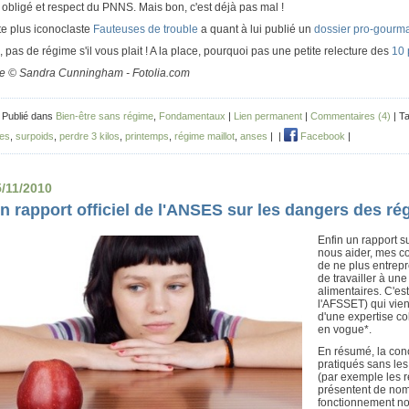
 obligé et respect du PNNS. Mais bon, c'est déjà pas mal !
te plus iconoclaste
Fauteuses de trouble
a quant à lui publié un
dossier pro-gourm
, pas de régime s'il vous plait ! A la place, pourquoi pas une petite relecture des
10 
e © Sandra Cunningham - Fotolia.com
 Publié dans
Bien-être sans régime
,
Fondamentaux
|
Lien permanent
|
Commentaires (4)
| T
es
,
surpoids
,
perdre 3 kilos
,
printemps
,
régime maillot
,
anses
|
|
Facebook
|
5/11/2010
n rapport officiel de l'ANSES sur les dangers des r
Enfin un rapport s
nous aider, mes co
de ne plus entrep
de travailler à un
alimentaires. C'e
l'AFSSET) qui vien
d'une expertise co
en vogue*.
En résumé, la con
pratiqués sans les
(par exemple les ré
présentent de nomb
fonctionnement no