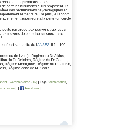
s reins par les privations ou les
e certains nutriments qu'ils proposent. Ils
aîner des perturbations psychologiques et
mportement alimentaire. De plus, le rapport
entuellement supérieure à la perte (un cercle
ne petite remarque aux pouvoirs publics : si
as les moyens de consulter un spécialiste,
 ?!
nt" est sur le site de l'
ANSES
. Il fait 160
ernet ou de livres) : Régime du Dr Atkins,
rition du Dr Delabos, Régime du Dr Cohen,
on, Régime Montignac, Régime du Dr Ornish,
ers, Régime Zone de M. Sears.
anent
|
Commentaires (15)
| Tags :
alimentation
,
es à risque
|
|
Facebook
|