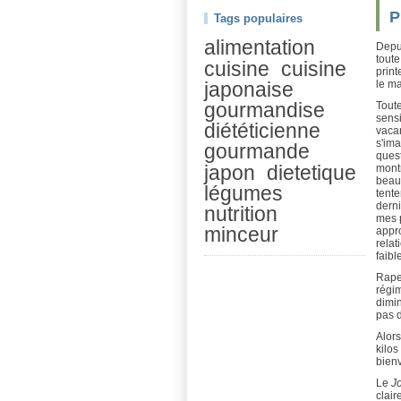
P
Tags populaires
alimentation
Depu
toute
cuisine
cuisine
print
le ma
japonaise
gourmandise
Toute
sensi
diététicienne
vaca
s'ima
gourmande
quest
montr
japon
dietetique
beauc
légumes
tente
derni
nutrition
mes p
minceur
appro
relat
faibl
Rape
régim
dimin
pas 
Alors
kilos
bienv
Le
J
clair