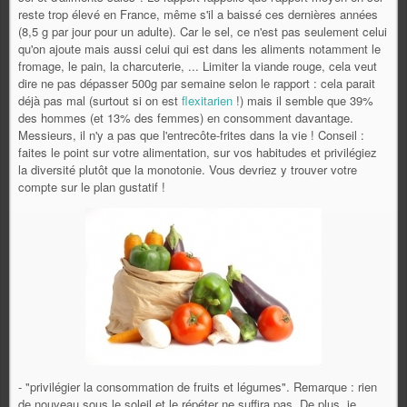
reste trop élevé en France, même s'il a baissé ces dernières années
(8,5 g par jour pour un adulte). Car le sel, ce n'est pas seulement celui
qu'on ajoute mais aussi celui qui est dans les aliments notamment le
fromage, le pain, la charcuterie, ... Limiter la viande rouge, cela veut
dire ne pas dépasser 500g par semaine selon le rapport : cela parait
déjà pas mal (surtout si on est
flexitarien
!) mais il semble que 39%
des hommes (et 13% des femmes) en consomment davantage.
Messieurs, il n'y a pas que l'entrecôte-frites dans la vie ! Conseil :
faites le point sur votre alimentation, sur vos habitudes et privilégiez
la diversité plutôt que la monotonie. Vous devriez y trouver votre
compte sur le plan gustatif !
- "privilégier
la consommation de fruits et légumes". Remarque : rien
de nouveau sous le soleil et le répéter ne suffira pas. De plus, je