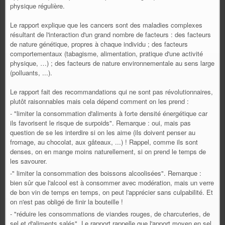
physique régulière.
Le rapport explique que les cancers sont des maladies complexes
résultant de l'interaction d'un grand nombre de facteurs :
des facteurs
de nature
génétique
, propres à chaque individu ; des facteurs
c
omportementaux
(tabagisme, alimentation, pratique d'une activité
physique, …) ; des facteurs de nature
environnementale au
sens large
(polluants, ...).
Le rapport fait des recommandations qui ne sont pas révolutionnaires,
plutôt raisonnables mais cela dépend comment on les prend :
- "limiter la consommation d'aliments à forte densité énergétique
car
ils favorisent le risque de surpoids".
Remarque : oui, mais pas
question de se les interdire si on les aime (ils doivent penser au
fromage, au chocolat, aux gâteaux, ...) ! Rappel, comme ils sont
denses, on en mange moins naturellement, si on prend le temps de
les savourer.
-" limiter
la
consommation des boissons alcoolisées". Remarque :
bien sûr que l'alcool est à consommer avec modération, mais un verre
de bon vin de temps en temps, on peut l'apprécier sans culpabilité. Et
on n'est pas obligé de finir la bouteille !
- "réduire les
consommations de viandes rouges, de charcuteries, de
sel et d'aliments salés". Le rapport
rappelle que l'apport moyen en sel