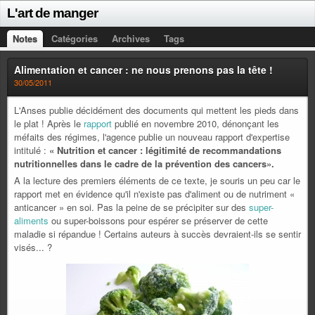
L'art de manger
Notes
Catégories
Archives
Tags
Alimentation et cancer : ne nous prenons pas la tête !
30/05/2011
L'Anses publie décidément des documents qui mettent les pieds dans
le plat ! Après le
rapport
publié en novembre 2010, dénonçant les
méfaits des régimes, l'agence publie
un nouveau rapport d'expertise
intitulé :
« Nutrition et cancer : légitimité de recommandations
nutritionnelles dans le cadre de la prévention des cancers».
A la lecture des premiers éléments de ce texte, je souris un peu car le
rapport met en évidence qu'il n'existe pas d'aliment ou de nutriment «
anticancer » en soi
. Pas la peine de se précipiter sur des
super-
aliments
ou super-boissons pour espérer se préserver de cette
maladie si répandue ! Certains auteurs à succès devraient-ils se sentir
visés... ?