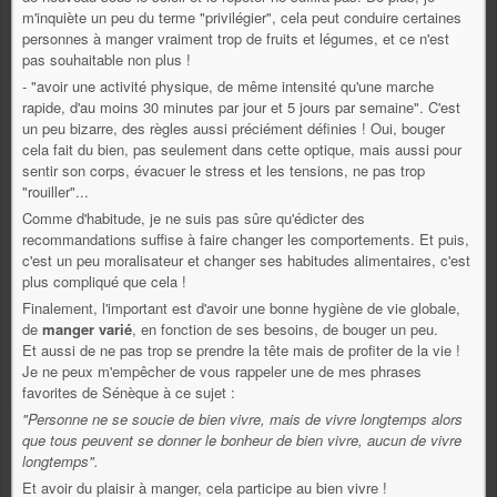
m'inquiète un peu du terme "privilégier", cela peut conduire certaines
personnes à manger vraiment trop de fruits et légumes, et ce n'est
pas souhaitable non plus !
- "avoir une
activité physique
, de même intensité qu'une marche
rapide, d'au moins 30 minutes par jour et 5 jours par semaine". C'est
un peu bizarre, des règles aussi préciément définies ! Oui, bouger
cela fait du bien, pas seulement dans cette optique, mais aussi pour
sentir son corps, évacuer le stress et les tensions, ne pas trop
"rouiller"...
Comme d'habitude, je ne suis pas sûre qu'édicter des
recommandations suffise à faire changer les comportements. Et puis,
c'est un peu moralisateur et changer ses habitudes alimentaires, c'est
plus compliqué que cela !
Finalement, l'important est d'avoir une bonne hygiène de vie globale,
de
manger varié
, en fonction de ses besoins, de bouger un peu.
Et aussi de ne pas trop se prendre la tête mais de profiter de la vie !
Je ne peux m'empêcher de vous rappeler une de mes phrases
favorites de Sénèque à ce sujet :
"Personne ne se soucie de bien vivre, mais de vivre longtemps alors
que tous peuvent se donner le bonheur de bien vivre, aucun de vivre
longtemps".
Et avoir du plaisir à manger, cela participe au bien vivre !