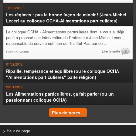
10/02/2012
Les régimes : pas la bonne façon de mincir ! (Jean-Michel
Lecerf au colloque OCHA-Alimentations particulières)
Le colloque OCHA - Alimentations particulières dont je vous ai déjà
parlé a proposé une intervention du Professeur Jean-Michel Lecerf,
responsable du service nutrition de l'Institut Pasteur de...
Lire la suite
7
Écrit par
Ariane
01/02/2012
Ripaille, tempérance et équilibre (ou le colloque OCHA
"Alimentations particulières" parle religion)
28/01/2012
Les Alimentations particulières, ça fait parler (ou un
passionnant colloque OCHA)
Plus de notes...
> Haut de page