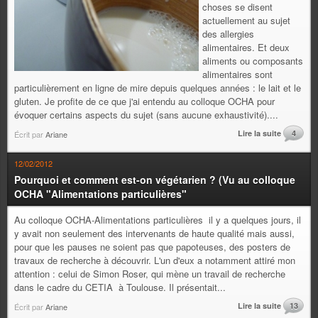
choses se disent
actuellement au sujet
des allergies
alimentaires. Et deux
aliments ou composants
alimentaires sont
particulièrement en ligne de mire depuis quelques années : le lait et le
gluten. Je profite de ce que j'ai entendu au colloque OCHA pour
évoquer certains aspects du sujet (sans aucune exhaustivité)....
Lire la suite
4
Écrit par
Ariane
12/02/2012
Pourquoi et comment est-on végétarien ? (Vu au colloque
OCHA "Alimentations particulières"
Au colloque OCHA-Alimentations particulières il y a quelques jours, il
y avait non seulement des intervenants de haute qualité mais aussi,
pour que les pauses ne soient pas que papoteuses, des posters de
travaux de recherche à découvrir. L'un d'eux a notamment attiré mon
attention : celui de Simon Roser, qui mène un travail de recherche
dans le cadre du CETIA à Toulouse. Il présentait...
Lire la suite
13
Écrit par
Ariane