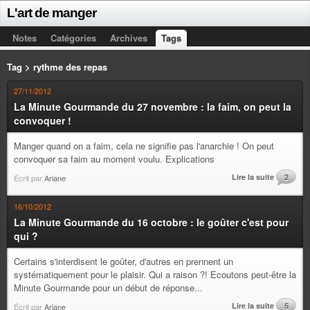
L'art de manger
Notes
Catégories
Archives
Tags
Tag > rythme des repas
27/11/2012
La Minute Gourmande du 27 novembre : la faim, on peut la
convoquer !
Manger quand on a faim, cela ne signifie pas l'anarchie ! On peut
convoquer sa faim au moment voulu. Explications
Lire la suite
2
Écrit par
Ariane
16/10/2012
La Minute Gourmande du 16 octobre : le goûter c'est pour
qui ?
Certains s'interdisent le goûter, d'autres en prennent un
systématiquement pour le plaisir. Qui a raison ?! Ecoutons peut-être la
Minute Gourmande pour un début de réponse...
Lire la suite
5
Écrit par
Ariane