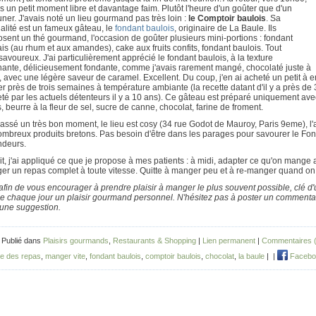
is un petit moment libre et davantage faim. Plutôt l'heure d'un goûter que d'un
ner. J'avais noté un lieu gourmand pas très loin :
le Comptoir baulois
. Sa
alité est un fameux gâteau, le
fondant baulois
, originaire de La Baule. Ils
sent un thé gourmand, l'occasion de goûter plusieurs mini-portions : fondant
is (au rhum et aux amandes), cake aux fruits confits, fondant baulois. Tout
 savoureux. J'ai particulièrement apprécié le fondant baulois, à la texture
nante, délicieusement fondante, comme j'avais rarement mangé, chocolaté juste à
, avec une légère saveur de caramel. Excellent. Du coup, j'en ai acheté un petit à em
r près de trois semaines à température ambiante (la recette datant d'il y a près d
té par les actuels détenteurs il y a 10 ans). Ce gâteau est préparé uniquement ave
, beurre à la fleur de sel, sucre de canne, chocolat, farine de froment.
passé un très bon moment, le lieu est cosy (34 rue Godot de Mauroy, Paris 9eme), l'
mbreux produits bretons. Pas besoin d'être dans les parages pour savourer le Fon
ndeurs.
it, j'ai appliqué ce que je propose à mes patients : à midi, adapter ce qu'on mang
er un repas complet à toute vitesse. Quitte à manger peu et à re-manger quand on
afin de vous encourager à prendre plaisir à manger le plus souvent possible, clé d'u
e chaque jour un plaisir gourmand personnel. N'hésitez pas à poster un commentai
 une suggestion.
 Publié dans
Plaisirs gourmands
,
Restaurants & Shopping
|
Lien permanent
|
Commentaires (
e des repas
,
manger vite
,
fondant baulois
,
comptoir baulois
,
chocolat
,
la baule
|
|
Facebo