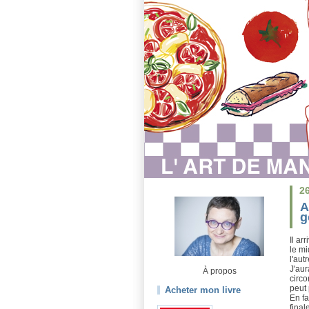
2
A
g
Il ar
le mi
l'aut
J'au
À propos
circo
peut 
Acheter mon livre
En fa
final