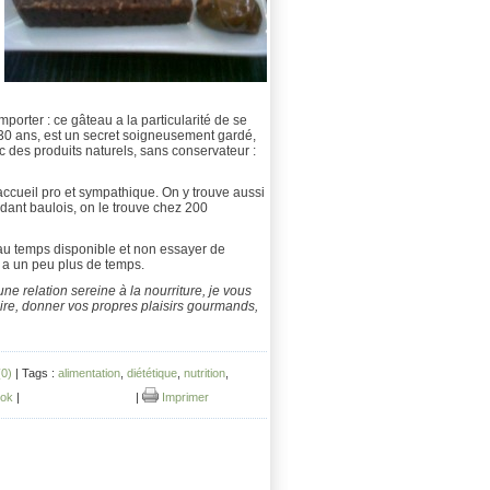
porter : ce gâteau a la particularité de se
e 30 ans, est un secret soigneusement gardé,
c des produits naturels, sans conservateur :
accueil pro et sympathique. On y trouve aussi
dant baulois, on le trouve chez 200
e au temps disponible et non essayer de
 a un peu plus de temps.
ne relation sereine à la nourriture, je vous
re, donner vos propres plaisirs gourmands,
0)
| Tags :
alimentation
,
diététique
,
nutrition
,
ok
|
|
Imprimer