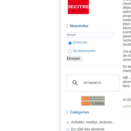
j'ava
déjeu
spéci
propo
nanta
était
Newsletter
éton
point
garde
rache
S'inscrire
oeufs
Se désinscrire
J'ai 
de no
reve
En fa
mang
NB : 
donn
faire
07:25
rythm
Catégories
Activités, medias, lectures...
Du côté des aliments