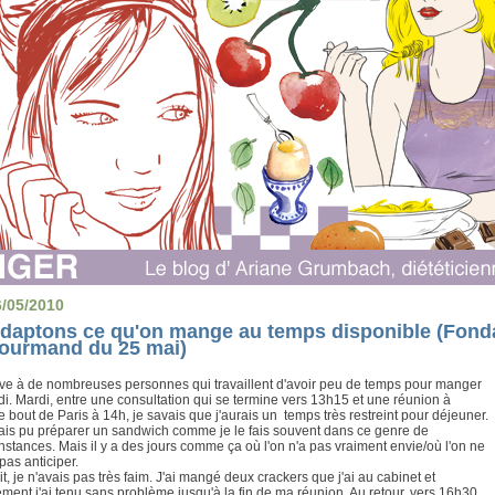
6/05/2010
daptons ce qu'on mange au temps disponible (Fondan
ourmand du 25 mai)
rive à de nombreuses personnes qui travaillent d'avoir peu de temps pour manger
di. Mardi, entre une consultation qui se termine vers 13h15 et une réunion à
re bout de Paris à 14h, je savais que j'aurais un temps très restreint pour déjeuner.
rais pu préparer un sandwich comme je le fais souvent dans ce genre de
nstances. Mais il y a des jours comme ça où l'on n'a pas vraiment envie/où l'on ne
pas anticiper.
it, je n'avais pas très faim. J'ai mangé deux crackers que j'ai au cabinet et
ement j'ai tenu sans problème jusqu'à la fin de ma réunion. Au retour, vers 16h30,