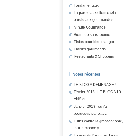
Fondamentaux
La parole aux client.e.s/la
parole aux gourmandes
Minute Gourmande
Bien-être sans régime
Pistes pour bien manger
Plaisirs gourmands
Restaurants & Shopping
Notes récentes
LE BLOG A DEMENAGE !
Février 2018 : LE BLOG A 10
ANS et....
Janvier 2018 : où j'ai
beaucoup parlé...et...
Lutter contre la grossophobie,
tout le monde y...
Le goût de l'hiver au Japon