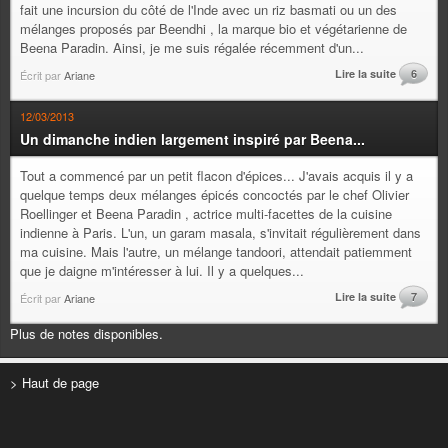
fait une incursion du côté de l'Inde avec un riz basmati ou un des
mélanges proposés par Beendhi , la marque bio et végétarienne de
Beena Paradin. Ainsi, je me suis régalée récemment d'un...
Lire la suite
6
Écrit par
Ariane
12/03/2013
Un dimanche indien largement inspiré par Beena...
Tout a commencé par un petit flacon d'épices... J'avais acquis il y a
quelque temps deux mélanges épicés concoctés par le chef Olivier
Roellinger et Beena Paradin , actrice multi-facettes de la cuisine
indienne à Paris. L'un, un garam masala, s'invitait régulièrement dans
ma cuisine. Mais l'autre, un mélange tandoori, attendait patiemment
que je daigne m'intéresser à lui. Il y a quelques...
Lire la suite
7
Écrit par
Ariane
Plus de notes disponibles.
> Haut de page