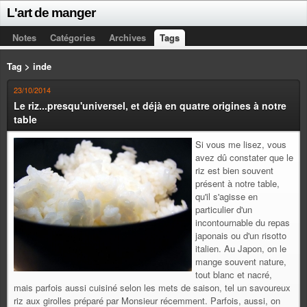
L'art de manger
Notes
Catégories
Archives
Tags
Tag > inde
23/10/2014
Le riz...presqu'universel, et déjà en quatre origines à notre
table
Si vous me lisez, vous
avez dû constater que le
riz est bien souvent
présent à notre table,
qu'il s'agisse en
particulier d'un
incontournable du repas
japonais ou d'un risotto
italien. Au Japon, on le
mange souvent nature,
tout blanc et nacré,
mais parfois aussi cuisiné selon les mets de saison, tel un savoureux
riz aux girolles préparé par Monsieur récemment. Parfois, aussi, on