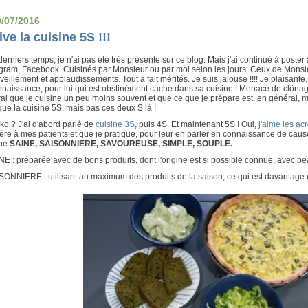
0/07/2016
ive la cuisine 5S !!!
erniers temps, je n'ai pas été très présente sur ce blog. Mais j'ai continué à pos
gram, Facebook. Cuisinés par Monsieur ou par moi selon les jours. Ceux de Monsieu
eillement et applaudissements. Tout à fait mérités. Je suis jalouse !!!! Je plaisante
naissance, pour lui qui est obstinément caché dans sa cuisine ! Menacé de clônage
rai que je cuisine un peu moins souvent et que ce que je prépare est, en général, m
que la cuisine 5S, mais pas ces deux S là !
o ? J'ai d'abord parlé de
cuisine 3S
, puis 4S. Et maintenant 5S ! Oui,
j'aime les ac
re à mes patients et que je pratique, pour leur en parler en connaissance de cause
ine
SAINE, SAISONNIERE, SAVOUREUSE, SIMPLE, SOUPLE.
NE : préparée avec de bons produits, dont l'origine est si possible connue, avec b
SONNIERE : utilisant au maximum des produits de la saison, ce qui est davantage u