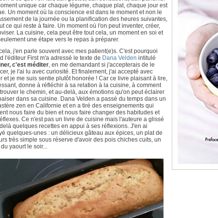
oment unique car chaque légume, chaque plat, chaque jour est
ue. Un moment où la conscience est dans le moment et non le
ssement de la journée ou la planification des heures suivantes,
ut ce qui reste à faire. Un moment où l'on peut inventer, créer,
viser. La cuisine, cela peut être tout cela, un moment en soi et
seulement une étape vers le repas à préparer.
cela, j'en parle souvent avec mes patient(e)s. C'est pourquoi
 l'éditeur First m'a adressé le texte de
Dana Velden
intitulé
ner, c'est méditer
, en me demandant si j'accepterais de le
cer, je l'ai lu avec curiosité. Et finalement, j'ai accepté avec
ir et je me suis sentie plutôt honorée ! Car ce livre plaisant à lire,
essant, donne à réfléchir à sa relation à la cuisine, à comment
trouver le chemin, et au-delà, aux émotions qu'on peut éclairer
paiser dans sa cuisine. Dana Velden a passé du temps dans un
tère zen en Californie et en a tiré des enseignements qui
nt nous faire du bien et nous faire changer des habitudes et
éflexes. Ce n'est pas un livre de cuisine mais l'auteure a glissé
delà quelques recettes en appui à ses réflexions. J'en ai
é quelques-unes : un délicieux gâteau aux épices, un plat de
rs très simple sous réserve d'avoir des pois chiches cuits, un
l du yaourt le soir...