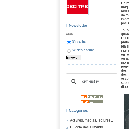
Un m
uniq
ressa
de to
impro
pas 
Newsletter
Tout 
quand
Cuisi
S'inscrire
préfa
plais
Se désinscrire
intér
en re
ou a
monas
peuve
des r
deci-
essay
secou
ritue
Catégories
Activités, medias, lectures...
Du côté des aliments