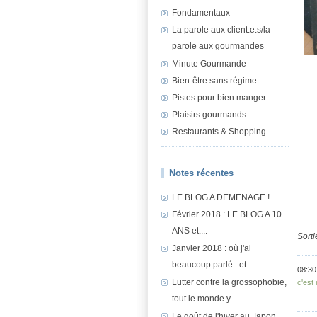
Fondamentaux
La parole aux client.e.s/la
parole aux gourmandes
Minute Gourmande
Bien-être sans régime
Pistes pour bien manger
Plaisirs gourmands
Restaurants & Shopping
Notes récentes
LE BLOG A DEMENAGE !
Février 2018 : LE BLOG A 10
ANS et....
Sorti
Janvier 2018 : où j'ai
beaucoup parlé...et...
08:30
Lutter contre la grossophobie,
c'est
tout le monde y...
Le goût de l'hiver au Japon