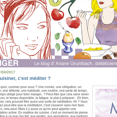
7/04/2017
uisiner, c'est méditer ?
 quoi, cuisiner pour vous ? Une corvée, une obligation, un
ir, une détente, une habitude, une routine, une perte de temps,
mps obligé pour bien manger...? Peut-être que cela varie selon
ours, le temps disponible, la fatigue, le plat à préparer... Eh bien,
ner, cela pourrait être aussi une sorte de méditation. Ah ? Vous
z peut-être que la méditation, c'est s'asseoir sans rien faire.
s, cela peut. Mais il y aussi ce qu'on peut appeler une
ation active. En matière de cuisine, c'est un moment de pleine
tion à ce que l'on fait, aux gestes, aux sensations, aux parfums.