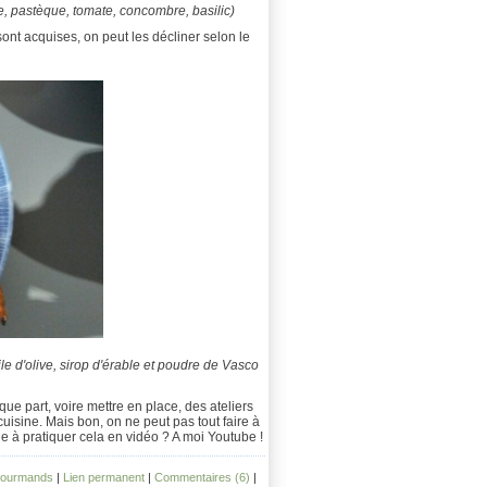
tue, pastèque, tomate, concombre, basilic)
sont acquises, on peut les décliner selon le
ile d'olive, sirop d'érable et poudre de Vasco
ue part, voire mettre en place, des ateliers
uisine. Mais bon, on ne peut pas tout faire à
i-je à pratiquer cela en vidéo ? A moi Youtube !
 gourmands
|
Lien permanent
|
Commentaires (6)
|