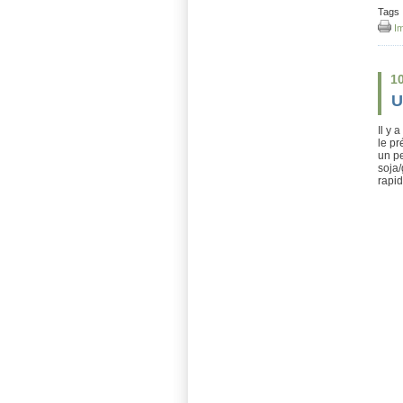
Tags 
Im
1
U
Il y 
le pr
un pe
soja/
rapid