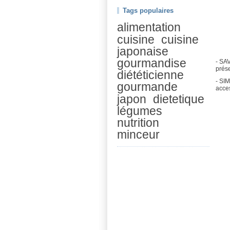
Tags populaires
alimentation
cuisine
cuisine
japonaise
gourmandise
- SAV
prése
diététicienne
- SIM
gourmande
acces
japon
dietetique
légumes
nutrition
minceur