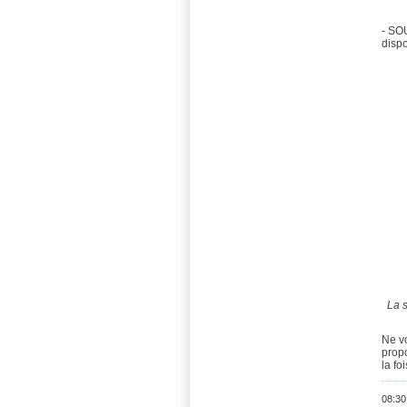
- SOU
dispo
La s
Ne vo
propo
la fo
08:30