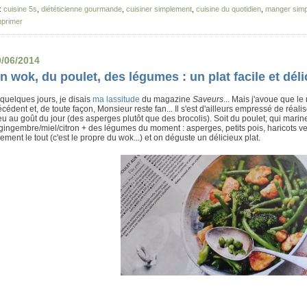
:
cuisine 5s
,
diététicienne gourmande
,
cuisiner simplement
,
cuisine du quotidien
,
manger simp
primer
0/06/2014
n wok, du poulet, des légumes : un plat facile et dél
a quelques jours, je disais
ma lassitude
du magazine
Saveurs
... Mais j'avoue que le
écédent et, de toute façon, Monsieur reste fan... Il s'est d'ailleurs empressé de réal
u au goût du jour (des asperges plutôt que des brocolis). Soit du poulet, qui mari
gingembre/miel/citron + des légumes du moment : asperges, petits pois, haricots verts
ement le tout (c'est le propre du wok...) et on déguste un délicieux plat.