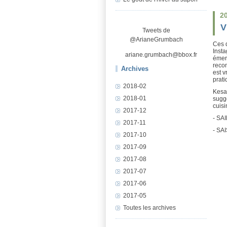
2
V
Tweets de
@ArianeGrumbach
Ces d
Insta
ariane.grumbach@bbox.fr
émerv
recon
Archives
est v
prati
2018-02
Kesak
2018-01
suggè
cuis
2017-12
- SAI
2017-11
- SAI
2017-10
2017-09
2017-08
2017-07
2017-06
2017-05
Toutes les archives