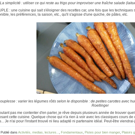
La simplicité : utiliser ce qui reste au frigo pour improviser une fraîche salade (lai
PLE : une cuisine qui sait s'éloigner des recettes car, une fois que les techniques 
nible, les préférences, la saison, etc., qu'il s'agisse d'une quiche, de pâtes, etc.
ouplesse : varier les légumes rôtis selon le disponible : de petites carottes avec hu
Roellinger
ulant pas me contenter d'en parler, je rêve depuis plusieurs année de trouver quelq
sant cette cuisine. Quelque chose qui n'a rien à voir avec les classiques cours de c
is... Je n'ai pour l'instant trouvé ni lieu adapté ni partenaire idéal. Peut-être viendra
 Publié dans
Activités, medias, lectures...
,
Fondamentaux
,
Pistes pour bien manger
,
Plaisirs