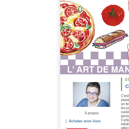
0
C
C'est
plais
un te
les j
cuisi
À propos
pense
Certe
Acheter mon livre
médit
atten