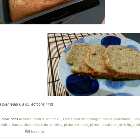
e hier jeudi 6 avril, éditions First
 Publié dans
Activités, medias, lectures...
,
Pistes pour bien manger
,
Plaisirs gourmands
|
Lie
 méditer
,
dana velden
,
cuisine du quotidien
,
pleine présence
,
pleine conscience
,
slow life
,
cuis
|
Imprimer