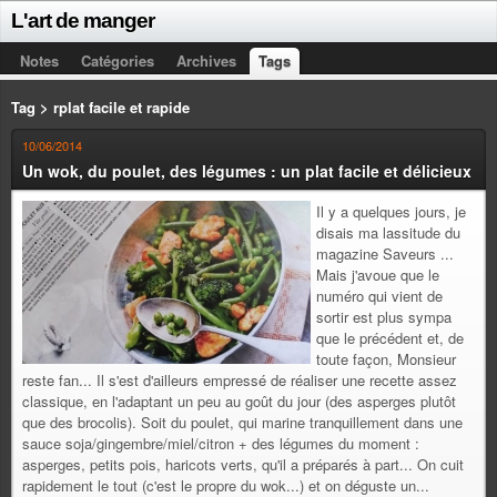
L'art de manger
Notes
Catégories
Archives
Tags
Tag > rplat facile et rapide
10/06/2014
Un wok, du poulet, des légumes : un plat facile et délicieux
Il y a quelques jours, je
disais ma lassitude du
magazine Saveurs ...
Mais j'avoue que le
numéro qui vient de
sortir est plus sympa
que le précédent et, de
toute façon, Monsieur
reste fan... Il s'est d'ailleurs empressé de réaliser une recette assez
classique, en l'adaptant un peu au goût du jour (des asperges plutôt
que des brocolis). Soit du poulet, qui marine tranquillement dans une
sauce soja/gingembre/miel/citron + des légumes du moment :
asperges, petits pois, haricots verts, qu'il a préparés à part... On cuit
rapidement le tout (c'est le propre du wok...) et on déguste un...