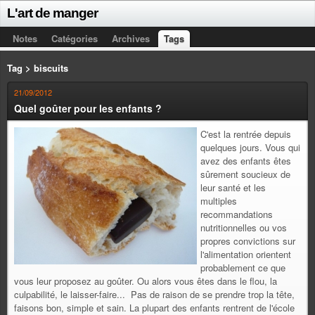
L'art de manger
Notes
Catégories
Archives
Tags
Tag > biscuits
21/09/2012
Quel goûter pour les enfants ?
C'est la rentrée depuis
quelques jours. Vous qui
avez des enfants êtes
sûrement soucieux de
leur santé et les
multiples
recommandations
nutritionnelles ou vos
propres convictions sur
l'alimentation orientent
probablement ce que
vous leur proposez au goûter. Ou alors vous êtes dans le flou, la
culpabilité, le laisser-faire... Pas de raison de se prendre trop la tête,
faisons bon, simple et sain. La plupart des enfants rentrent de l'école