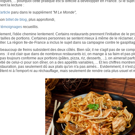
logues, ... pourquoi cette pratique est si difficile à développer en France. Si le su
ent la lecture :
l'article
paru dans le supplément
"M Le Monde",
 son
billet de blog
, plus approfondi,
s
témoignages
recueillis.
lement, l'idée chemine lentement. Certains restaurants prennent l'initiative de le pr
tailles de portions. Certaines personnes se sentent mieux à même de le réclamer,
ller. La région Ile-de-France a inclus le sujet dans sa campagne contre le gaspilla
beaucoup de freins subsistent des deux côtés. Bien sûr, il ne s'agit pas de se comp
ons : il est clair que dans de nombreux restaurants ici, on mange à sa faim et pas pl
 pas toujours conforme aux portions (pâtes, pizza, riz, desserts, ...), on aimerait par
itié de celui-ci pour son dîner, on a des appétits variables, ... Et les chiffres montren
stauration, pas seulement dû aux plats qu'on n'a pas aimés... Evidemment, il n'est 
êtent ni à l'emport ni au réchauffage, mais seulement de rendre cela plus usuel et 