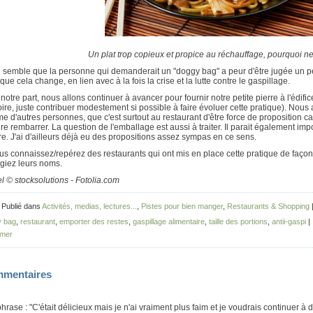
Un plat trop copieux et propice au réchauffage, pourquoi ne
l semble que la personne qui demanderait un "doggy bag" a peur d'être jugée un p
que cela change, en lien avec à la fois la crise et la lutte contre le gaspillage.
notre part, nous allons continuer à avancer pour fournir notre petite pierre à l'édif
toire, juste contribuer modestement si possible à faire évoluer cette pratique). Nou
 d'autres personnes, que c'est surtout au restaurant d'être force de proposition
ire rembarrer. La question de l'emballage est aussi à traiter. Il parait également im
re. J'ai d'ailleurs déjà eu des propositions assez sympas en ce sens.
us connaissez/repérez des restaurants qui ont mis en place cette pratique de faço
giez leurs noms.
l © stocksolutions - Fotolia.com
 Publié dans
Activités, medias, lectures...
,
Pistes pour bien manger
,
Restaurants & Shopping
y bag
,
restaurant
,
emporter des restes
,
gaspillage alimentaire
,
taille des portions
,
antii-gaspi
|
imer
mentaires
hrase : "C'était délicieux mais je n'ai vraiment plus faim et je voudrais continuer à