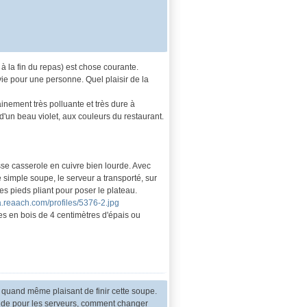
 la fin du repas) est chose courante.
ie pour une personne. Quel plaisir de la
inement très polluante et très dure à
d'un beau violet, aux couleurs du restaurant.
sse casserole en cuivre bien lourde. Avec
e simple soupe, le serveur a transporté, sur
es pieds pliant pour poser le plateau.
a.reaach.com/profiles/5376-2.jpg
es en bois de 4 centimètres d'épais ou
e quand même plaisant de finir cette soupe.
citude pour les serveurs, comment changer