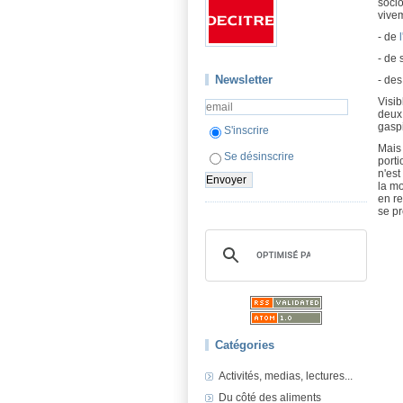
socio
vivem
- de
- de
Newsletter
- de
Visib
deux 
gaspi
S'inscrire
Mais 
Se désinscrire
porti
n'est
la mo
en re
se pr
Catégories
Activités, medias, lectures...
Du côté des aliments