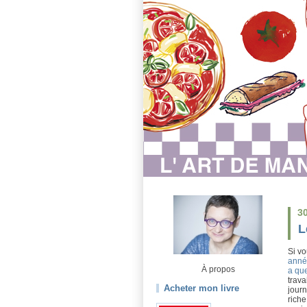
3
L
Si vo
anné
À propos
a qu
trava
Acheter mon livre
jour
riche