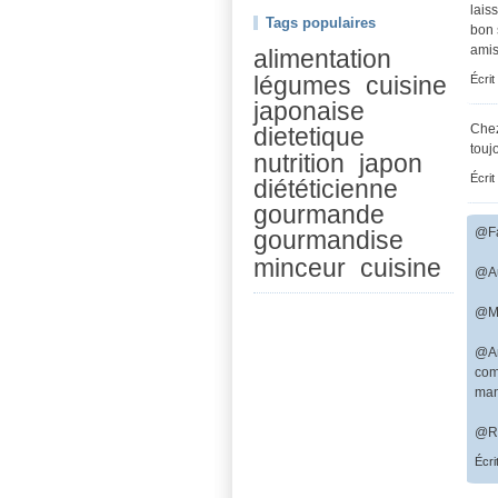
lais
Tags populaires
bon 
amis
alimentation
légumes
cuisine
Écrit
japonaise
Chez
dietetique
touj
nutrition
japon
Écrit
diététicienne
gourmande
@Fa
gourmandise
minceur
cuisine
@Au
@M 
@An
com
man
@Ra
Écri