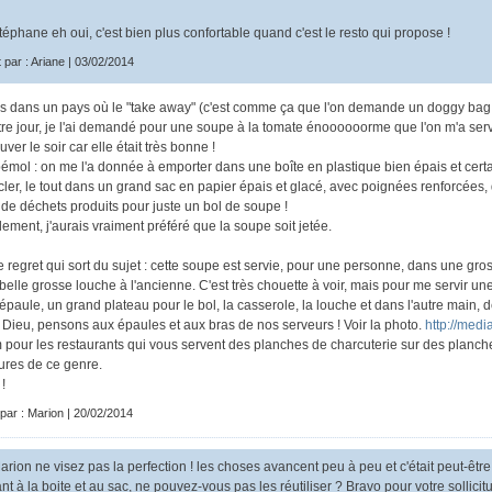
éphane eh oui, c'est bien plus confortable quand c'est le resto qui propose !
t par : Ariane | 03/02/2014
is dans un pays où le "take away" (c'est comme ça que l'on demande un doggy bag à
tre jour, je l'ai demandé pour une soupe à la tomate énoooooorme que l'on m'a serv
uver le soir car elle était très bonne !
émol : on me l'a donnée à emporter dans une boîte en plastique bien épais et certa
cler, le tout dans un grand sac en papier épais et glacé, avec poignées renforcées, 
de déchets produits pour juste un bol de soupe !
lement, j'aurais vraiment préféré que la soupe soit jetée.
e regret qui sort du sujet : cette soupe est servie, pour une personne, dans une gro
belle grosse louche à l'ancienne. C'est très chouette à voir, mais pour me servir un
épaule, un grand plateau pour le bol, la casserole, la louche et dans l'autre main, d
Dieu, pensons aux épaules et aux bras de nos serveurs ! Voir la photo.
http://medi
 pour les restaurants qui vous servent des planches de charcuterie sur des planch
itures de ce genre.
 !
 par : Marion | 20/02/2014
rion ne visez pas la perfection ! les choses avancent peu à peu et c'était peut-êtr
nt à la boite et au sac, ne pouvez-vous pas les réutiliser ? Bravo pour votre solli