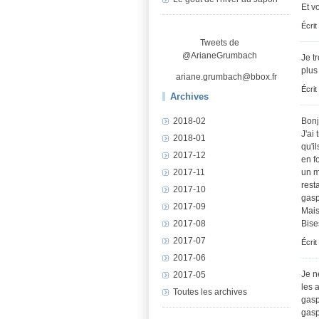
Et v
Écrit
Tweets de
@ArianeGrumbach
Je t
plus
ariane.grumbach@bbox.fr
Écrit
Archives
Bonj
2018-02
J'ai
2018-01
qu'i
2017-12
en f
un m
2017-11
rest
2017-10
gasp
2017-09
Mais
Bises
2017-08
2017-07
Écrit
2017-06
Je n
2017-05
les 
Toutes les archives
gasp
gasp