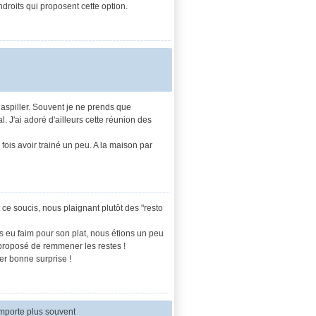
ndroits qui proposent cette option.
gaspiller. Souvent je ne prends que
l. J'ai adoré d'ailleurs cette réunion des
fois avoir trainé un peu. A la maison par
e soucis, nous plaignant plutôt des "resto
us eu faim pour son plat, nous étions un peu
 proposé de remmener les restes !
per bonne surprise !
emporte plus souvent