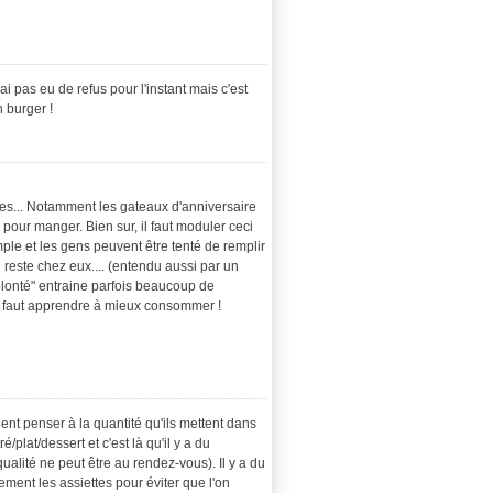
ai pas eu de refus pour l'instant mais c'est
 burger !
stes... Notamment les gateaux d'anniversaire
e pour manger. Bien sur, il faut moduler ceci
le et les gens peuvent être tenté de remplir
 reste chez eux.... (entendu aussi par un
volonté" entraine parfois beaucoup de
) il faut apprendre à mieux consommer !
ient penser à la quantité qu'ils mettent dans
lat/dessert et c'est là qu'il y a du
ualité ne peut être au rendez-vous). Il y a du
ement les assiettes pour éviter que l'on