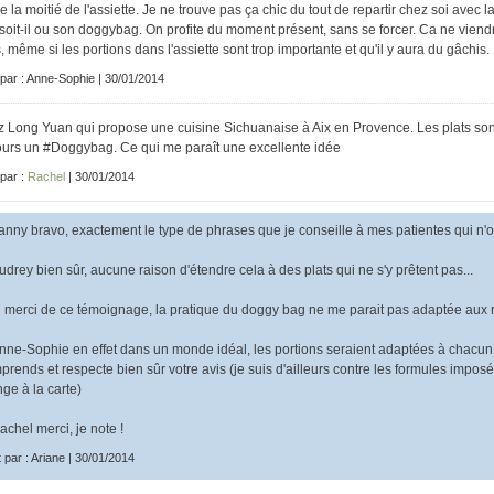
se la moitié de l'assiette. Je ne trouve pas ça chic du tout de repartir chez soi avec l
soit-il ou son doggybag. On profite du moment présent, sans se forcer. Ca ne viendr
, même si les portions dans l'assiette sont trop importante et qu'il y aura du gâchis.
 par : Anne-Sophie | 30/01/2014
 Long Yuan qui propose une cuisine Sichuanaise à Aix en Provence. Les plats son
ours un #Doggybag. Ce qui me paraît une excellente idée
 par :
Rachel
| 30/01/2014
nny bravo, exactement le type de phrases que je conseille à mes patientes qui n'os
drey bien sûr, aucune raison d'étendre cela à des plats qui ne s'y prêtent pas...
merci de ce témoignage, la pratique du doggy bag ne me parait pas adaptée aux re
ne-Sophie en effet dans un monde idéal, les portions seraient adaptées à chacun,
prends et respecte bien sûr votre avis (je suis d'ailleurs contre les formules imposé
ge à la carte)
chel merci, je note !
t par : Ariane | 30/01/2014