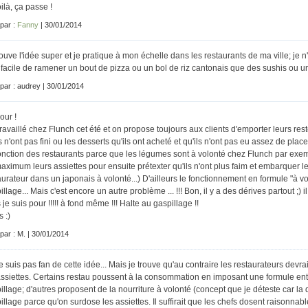
oilà, ça passe !
 par :
Fanny
| 30/01/2014
rouve l'idée super et je pratique à mon échelle dans les restaurants de ma ville; je n'
 facile de ramener un bout de pizza ou un bol de riz cantonais que des sushis ou un
 par : audrey | 30/01/2014
our !
 travaillé chez Flunch cet été et on propose toujours aux clients d'emporter leurs re
ls n'ont pas fini ou les desserts qu'ils ont acheté et qu'ils n'ont pas eu assez de plac
onction des restaurants parce que les légumes sont à volonté chez Flunch par exemp
aximum leurs assiettes pour ensuite prétexter qu'ils n'ont plus faim et embarquer le
aurateur dans un japonais à volonté...) D'ailleurs le fonctionnement en formule "à 
illage... Mais c'est encore un autre problème ... !!! Bon, il y a des dérives partout ;
 je suis pour !!!!! à fond même !!! Halte au gaspillage !!
 :)
 par : M. | 30/01/2014
e suis pas fan de cette idée... Mais je trouve qu'au contraire les restaurateurs devra
assiettes. Certains restau poussent à la consommation en imposant une formule entré/p
illage; d'autres proposent de la nourriture à volonté (concept que je déteste car la q
illage parce qu'on surdose les assiettes. Il suffirait que les chefs dosent raisonnabl