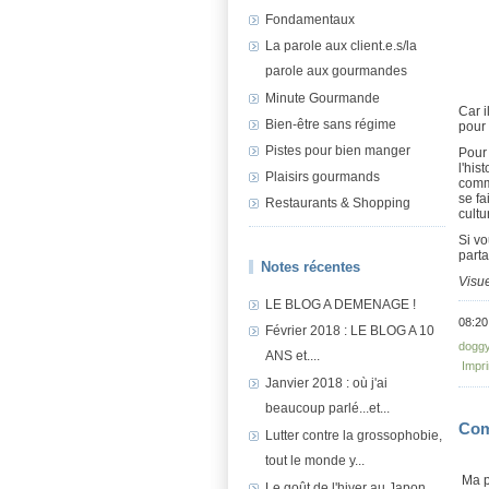
Fondamentaux
La parole aux client.e.s/la
parole aux gourmandes
Minute Gourmande
Car i
Bien-être sans régime
pour 
Pistes pour bien manger
Pour 
l'his
Plaisirs gourmands
comme
se fa
Restaurants & Shopping
cultu
Si vo
parta
Notes récentes
Visue
LE BLOG A DEMENAGE !
08:20
Février 2018 : LE BLOG A 10
dogg
ANS et....
Impr
Janvier 2018 : où j'ai
beaucoup parlé...et...
Com
Lutter contre la grossophobie,
tout le monde y...
Ma p
Le goût de l'hiver au Japon