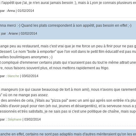
 l'appétit que j'ai, je n'en aurai jamais besoin :), mais à Lyon je connais plusieurs e
 par : Anna | 01/02/2014
na merci :-) Quand les plats correspondent à son appétit, pas besoin en effet ;-)
t par : Ariane | 02/02/2014
ange peu au restaurant, mais c'est vrai que je me force un peu à finir pour ne pas 
/dessert. Le nom "boite à emporter" que l'on voit dans le petit film éducatif est pas ma
elles boulimiques anonymes ;-)
t compliqué d'emmener certains plats qui n'auraient pas du tout le même attrait une 
re, nous faisons souvent plus, et nous mettons rapidement au frigo.
 par :
blanche
| 03/02/2014
 mangeurs (ce qui cause beaucoup de tort à mon ami), nous n'avons que rarement c
s" où on ne mange pas assez.
 a des années de cela, j'étais au "pizza paï" avec un ami qui après son entrée n'a pl
ûtés d'avoir payé pour rien (eh oui, jeunes et désargentés), et la serveuse nous a
essionnés et très satisfaits, je ne sais pas si c'est une politique de chaîne, mais su
 par :
Stéphane
| 03/02/2014
anche en effet, certains ne sont pas adaptés mais d'autres mériteraient qu'on les 