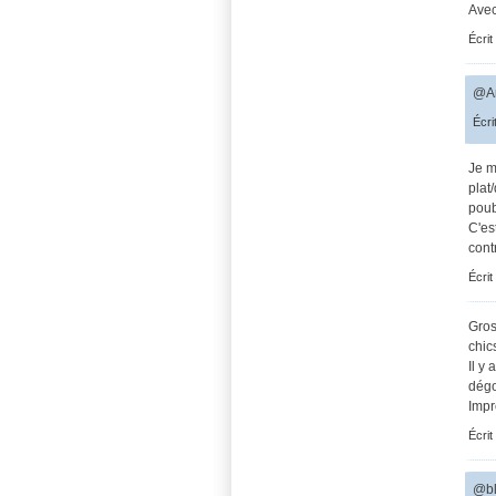
Avec
Écrit
@An
Écri
Je m
plat
poub
C'es
cont
Écrit
Gros
chic
Il y
dégo
Impr
Écrit
@bl