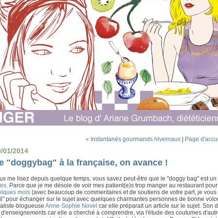
« Instantanés gourmands hivernaux
|
Page d'accu
0/01/2014
e "doggybag" à la française, on avance !
us me lisez depuis quelque temps, vous savez peut-être que le "doggy bag" est un 
es
. Parce que je me désole de voir mes patient(e)s trop manger au restaurant po
elques mois
(avec beaucoup de commentaires et de soutiens de votre part, je vous e
il" pour échanger sur le sujet avec quelques charmantes personnes de bonne volont
naliste-blogueuse
Anne-Sophie Novel
car elle préparait un article sur le sujet. Son d
 d'enseignements car elle a cherché à comprendre, via l'étude des coutumes d'autre