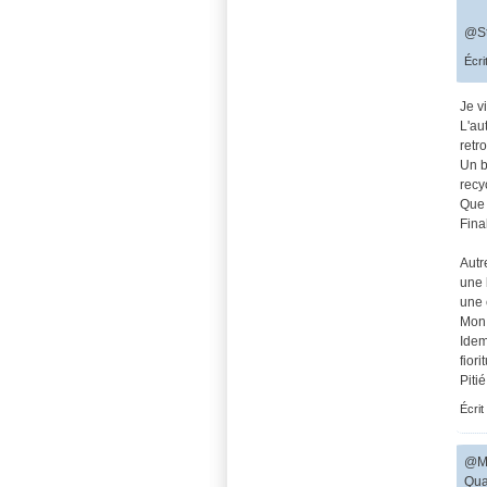
@St
Écri
Je v
L'au
retro
Un b
recy
Que 
Fina
Autr
une 
une 
Mon 
Idem
fior
Pitié
Écrit
@Ma
Qua