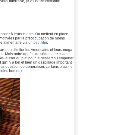
jet vous intéresse, je vous recommande
oposer à leurs clients. Ou mettent en place
 motivées par la préoccupation de moins
ge alimentaire via
un petit film
.
arer ou d'imiter les Américains et leurs mega-
us. Mais notre appétit de sédentaire citadin
fois laisser du plat pour le dessert ou emporter
t qu'il y a bel et bien un gaspillage important
pas question de généraliser, certains plats ne
moins honteux...