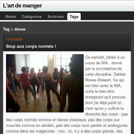
L'art de manger
Notes
Catégories
Archives
Tags
Tag > danse
17/07/2010
Stop aux corps normés !
Ce samedi, j'étais à un
cours de NIA , donné
par la co-créatrice de
cette discipline, Debbie
Rosas-Stewart. Ce qui
est bien avec le NIA,
outre le bien-être
énergisant qu'il procure,
dont j'ai déjà parlé ici ,
c'est qu'on y cultive la
diversité des corps : pas
des corps normés comme en danse classique, pas des corps sur-
musclés comme en aérobic, pas des corps tous pareils et androgynes
comme dans les magazines : non, ici, il y a des corps grands, des