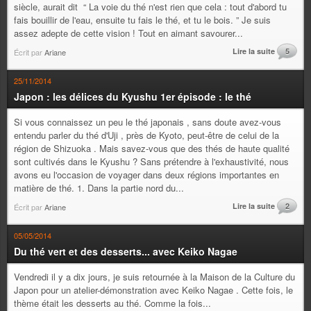
siècle, aurait dit “ La voie du thé n'est rien que cela : tout d'abord tu
fais bouillir de l'eau, ensuite tu fais le thé, et tu le bois. ” Je suis
assez adepte de cette vision ! Tout en aimant savourer...
Lire la suite
5
Écrit par
Ariane
25/11/2014
Japon : les délices du Kyushu 1er épisode : le thé
Si vous connaissez un peu le thé japonais , sans doute avez-vous
entendu parler du thé d'Uji , près de Kyoto, peut-être de celui de la
région de Shizuoka . Mais savez-vous que des thés de haute qualité
sont cultivés dans le Kyushu ? Sans prétendre à l'exhaustivité, nous
avons eu l'occasion de voyager dans deux régions importantes en
matière de thé. 1. Dans la partie nord du...
Lire la suite
2
Écrit par
Ariane
05/05/2014
Du thé vert et des desserts... avec Keiko Nagae
Vendredi il y a dix jours, je suis retournée à la Maison de la Culture du
Japon pour un atelier-démonstration avec Keiko Nagae . Cette fois, le
thème était les desserts au thé. Comme la fois...