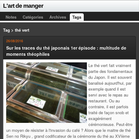
L'art de manger
Notes
Catégories
Archives
Tags
Tag > thé vert
26/08/2016
Sur les traces du thé japonais 1er épisode : multitude de
moments théophiles
Le thé vert fait vraiment
partie des fondamentaux
du Japon. Il est souvent
banalisé aujourd'hui, par
exemple quand il est
servi avec le repas au
restaurant. Ou au
contraire, il est parfois
traité de façon snob et
exagérément
cérémonieuse. Peut-être
un moyen de résister à l'invasion du café ? Alors que le maitre de thé
Sen no Rikyu , grand codificateur de la cérémonie du thé au XVIème