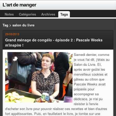
L'art de manger
Notes
Catégories
Archives
Tags
Tag > salon du livre
29/03/2013
Grand ménage de congélo - épisode 2 : Pascale Weeks
m'inspire !
Samedi dernier, comme
je vous l'ai dit, j'étais au
Salon du Livre. Et,
après avoir goûté les
merveilleux cookies et
gâteau au citron que
Pascale Weeks avait
préparés pour
accompagner sa
dédicace, je n'ai pu
résister à l'envie
d'acheter son livre pour pouvoir réaliser ces recettes et bien d'autres
fort appétissantes. Puis, en feuilletant le livre, je tombe sur une