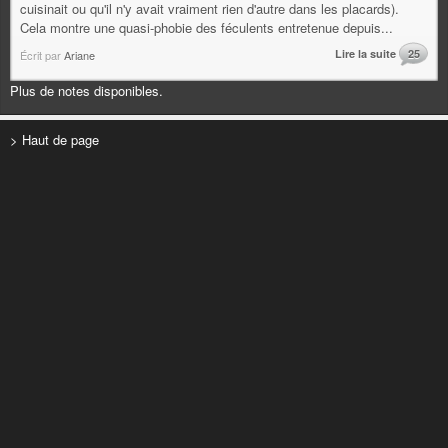
cuisinait ou qu'il n'y avait vraiment rien d'autre dans les placards).
Cela montre une quasi-phobie des féculents entretenue depuis...
Lire la suite
25
Écrit par
Ariane
Plus de notes disponibles.
> Haut de page