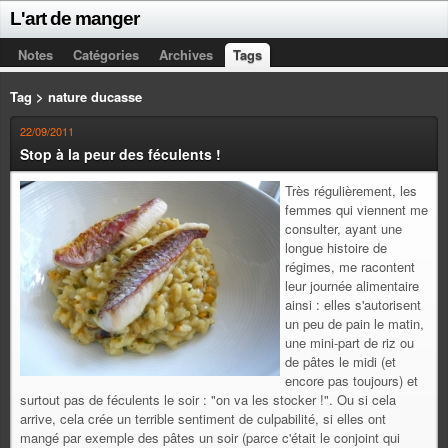
L'art de manger
Notes
Catégories
Archives
Tags
Tag > nature ducasse
22/09/2011
Stop à la peur des féculents !
Très régulièrement, les
femmes qui viennent me
consulter, ayant une
longue histoire de
régimes, me racontent
leur journée alimentaire
ainsi : elles s'autorisent
un peu de pain le matin,
une mini-part de riz ou
de pâtes le midi (et
encore pas toujours) et
surtout pas de féculents le soir : "on va les stocker !". Ou si cela
arrive, cela crée un terrible sentiment de culpabilité, si elles ont
mangé par exemple des pâtes un soir (parce c'était le conjoint qui