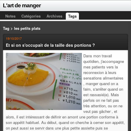
L'art de manger
Notes
Catégories
Archives
Tags
Tag > les petits plats
19/10/2017
Et si on s'occupait de la taille des portions ?
Dans mon travail
quotidien, j'accompagne
mes patients vers la
reconnexion à leurs
sensations alimentaires
, manger quand on a
faim, s'arrêter quand on
est rassasié(e). Mais
parfois on ne fait pas
très attention, ou on ne
veut pas gâcher , et
alors, il est intéressant de définir en amont une portion conforme à
son appétit habituel. Au début, quand on cherche à cerner son appétit,
on peut aussi se servir dans une plus petite assiette puis se