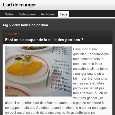
L'art de manger
Notes
Catégories
Archives
Tags
Tag > deux tailles de portion
19/10/2017
Et si on s'occupait de la taille des portions ?
Dans mon travail
quotidien, j'accompagne
mes patients vers la
reconnexion à leurs
sensations alimentaires
, manger quand on a
faim, s'arrêter quand on
est rassasié(e). Mais
parfois on ne fait pas
très attention, ou on ne
veut pas gâcher , et
alors, il est intéressant de définir en amont une portion conforme à
son appétit habituel. Au début, quand on cherche à cerner son appétit,
on peut aussi se servir dans une plus petite assiette puis se