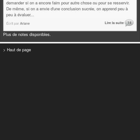
demander si on a encore faim pour autre chose ou pour se resservir.
De même, si on a envie d'une conclusion sucrée, on apprend peu à
peu à évaluer...
Lire la suite
14
Écrit par
Ariane
Plus de notes disponibles.
> Haut de page