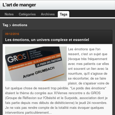
L'art de manger
Notes
Catégories
Archives
Tags
Tag > émotions
09/12/2016
Les émotions, un univers complexe et essentiel
Les émotions que l'on
ressent, c'est un sujet que
j'évoque très fréquemment
avec mes patients car elles
ont souvent un lien avec la
nourriture, qu'il s'agisse de
se réconforter, de se faire
plaisir, de s'apaiser voire de
fuir quelque chose de ressenti trop pénible. "Le poids des émotions"
étaient le thème du congrès aux XIVemes rencontre s du GROS
(Groupe de Réflexion sur l'Obésité et le Surpoids, association dont je
fais partie depuis mes débuts de diététicienne) le jeudi 24 novembre.
Je ne vais pas rendre compte de la totalité mais évoquer quelques
interventions particulièrement...