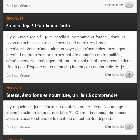
Lire la suite
9
Écrit par
Ariane
08/05/2013
6 mois déjà ! D'un lieu à l'autre...
Il y a 6 mois (déjà !), je m'installais, contrainte et forcée , dans un
nouveau cabinet, suite à l'impossibilité de rester dans le
précédent. Vous m'avez alors envoyé plein d'adorables messages,
merci ! Les premières semaines ont été chargées en formalités,
déménagement, aménagement, tout en continuant mes consultations.
Peu à peu, l'espace est devenu de plus en plus confortable. Et je...
Lire la suite
6
Écrit par
Ariane
20/03/2011
Stress, émotions et nourriture, un lien à comprendre
Il y a quelques jours, j'animais un atelier sur le thème "Je mange
quand je suis stressé(e), que faire ?". On met beaucoup de choses
sous le vocable stress et le contenu de cet atelier dépend...
Lire la suite
2
Écrit par
Ariane
17/06/2010