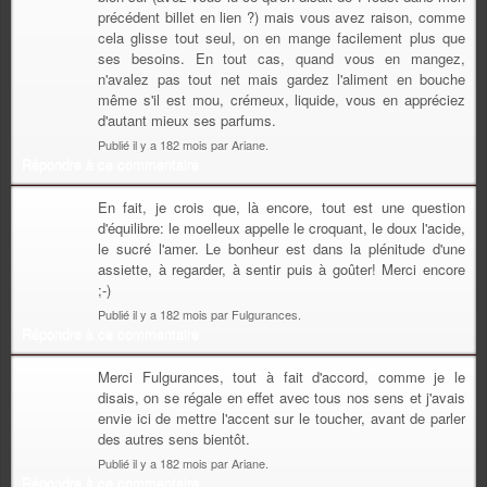
précédent billet en lien ?) mais vous avez raison, comme
cela glisse tout seul, on en mange facilement plus que
ses besoins. En tout cas, quand vous en mangez,
n'avalez pas tout net mais gardez l'aliment en bouche
même s'il est mou, crémeux, liquide, vous en appréciez
d'autant mieux ses parfums.
Publié il y a 182 mois par Ariane.
Répondre à ce commentaire
En fait, je crois que, là encore, tout est une question
d'équilibre: le moelleux appelle le croquant, le doux l'acide,
le sucré l'amer. Le bonheur est dans la plénitude d'une
assiette, à regarder, à sentir puis à goûter! Merci encore
;-)
Publié il y a 182 mois par Fulgurances.
Répondre à ce commentaire
Merci Fulgurances, tout à fait d'accord, comme je le
disais, on se régale en effet avec tous nos sens et j'avais
envie ici de mettre l'accent sur le toucher, avant de parler
des autres sens bientôt.
Publié il y a 182 mois par Ariane.
Répondre à ce commentaire