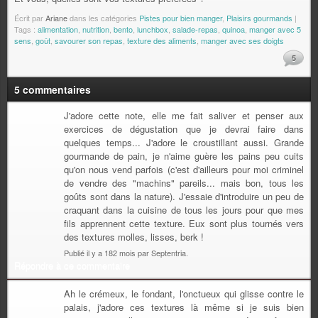
Écrit par
Ariane
dans les catégories
Pistes pour bien manger
,
Plaisirs gourmands
|
Tags :
alimentation
,
nutrition
,
bento
,
lunchbox
,
salade-repas
,
quinoa
,
manger avec 5
sens
,
goût
,
savourer son repas
,
texture des aliments
,
manger avec ses doigts
5
5 commentaires
J'adore cette note, elle me fait saliver et penser aux
exercices de dégustation que je devrai faire dans
quelques temps... J'adore le croustillant aussi. Grande
gourmande de pain, je n'aime guère les pains peu cuits
qu'on nous vend parfois (c'est d'ailleurs pour moi criminel
de vendre des "machins" pareils... mais bon, tous les
goûts sont dans la nature). J'essaie d'introduire un peu de
craquant dans la cuisine de tous les jours pour que mes
fils apprennent cette texture. Eux sont plus tournés vers
des textures molles, lisses, berk !
Publié il y a 182 mois par Septentria.
Répondre à ce commentaire
Ah le crémeux, le fondant, l'onctueux qui glisse contre le
palais, j'adore ces textures là même si je suis bien