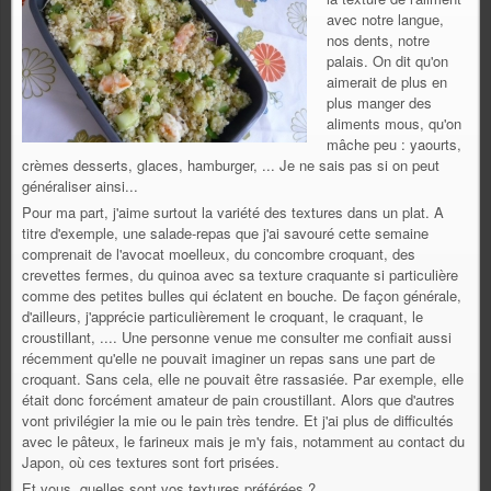
avec notre langue,
nos dents, notre
palais. On dit qu'on
aimerait de plus en
plus manger des
aliments mous, qu'on
mâche peu : yaourts,
crèmes desserts, glaces, hamburger, ... Je ne sais pas si on peut
généraliser ainsi...
Pour ma part, j'aime surtout la variété des textures dans un plat. A
titre d'exemple, une salade-repas que j'ai savouré cette semaine
comprenait de l'avocat moelleux, du concombre croquant, des
crevettes fermes, du quinoa avec sa texture craquante si particulière
comme des petites bulles qui éclatent en bouche. De façon générale,
d'ailleurs, j'apprécie particulièrement le croquant, le craquant, le
croustillant, .... Une personne venue me consulter me confiait aussi
récemment qu'elle ne pouvait imaginer un repas sans une part de
croquant. Sans cela, elle ne pouvait être rassasiée. Par exemple, elle
était donc forcément amateur de pain croustillant. Alors que d'autres
vont privilégier la mie ou le pain très tendre. Et j'ai plus de difficultés
avec le pâteux, le farineux mais je m'y fais, notamment au contact du
Japon, où ces textures sont fort prisées.
Et vous, quelles sont vos textures préférées ?