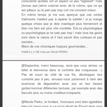
consciente qu'elles ont un aspect un peu "régressif" mais
j'avoue que j'aime cuisiner avec de la crème, que ce qui
est pâteux ou le pain pas trop cuit me convient mieux.
En même temps je me suis aperçue que ces sortes
d'aliments n'aident pas à repérer la satiété ! si je mange
quelque chose que je dois mastiquer plus fermement et
bien ma faim est plus vite comblée. Est-ce physiologique
ou psychologique je ne sais pas trop ! mais tous les gouts
sont dans la nature et il faut savoir être curieuse et pas
sectaire...
Merci de vos chroniques toujours gourmandes...
Publié il y a 182 mois par Nicole PERKO.
Répondre à ce commentaire
@Septentria, merci beaucoup, ravie que vous aimiez ce
billet et bienvenue dans la confrérie des croqueuses ;-)
Pas de souci du côté de vos fils, développez leur
curiosité peu à peu, amusez-vous justement à faire des
exercices de dégustation avec eux en leur faisant
goûter/nommer différentes textures, par exemple avec des
biscuits plus ou moins moelleux/croquants.
@Nicole Perko, le fondant, l'onctueux sont bien agréables
bien sûr (avez-vous lu ce qu'on disait de Proust dans mon