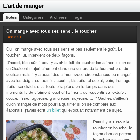
L'art de manger
Notes
Catégories
Archives
Tags
On mange avec tous ses sens : le toucher
19/08/2011
Oui, on mange avec tous ses sens et pas seulement le goût. Le
toucher, lui, intervient de deux façons.
D'abord, bien sûr, il peut y avoir le fait de toucher les aliments : on est
en Occident majoritairement dans une culture de la fourchette et du
couteau mais il y a aussi des aliments/des circonstances où manger
avec les doigts est admis : apéritif, biscuits, chocolat, pain, fromage,
fruits, sandwich, etc. Toutefois, prend-on le temps dans ces
moments-là de vraiment toucher l'aliment, de ressentir sa texture :
douce, lisse, rugueuse, granuleuse, soyeuse, ... ? Sachez d'ailleurs
qu'on manque de mots pour la qualifier si on se compare aux
Japonais, j'avais écrit
un billet
qui évoquait notamment ce sujet.
Puis il y a surtout le
toucher en bouche, la
façon dont on perçoit
la texture de l'aliment