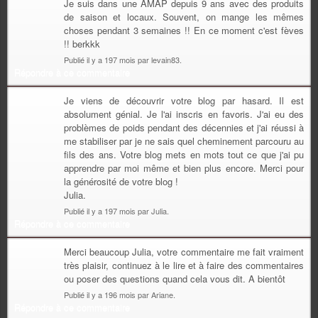
Je suis dans une AMAP depuis 9 ans avec des produits
de saison et locaux. Souvent, on mange les mêmes
choses pendant 3 semaines !! En ce moment c'est fèves
!! berkkk
Publié il y a 197 mois par levain83.
Répondre à ce commentaire
Je viens de découvrir votre blog par hasard. Il est
absolument génial. Je l'ai inscris en favoris. J'ai eu des
problèmes de poids pendant des décennies et j'ai réussi à
me stabiliser par je ne sais quel cheminement parcouru au
fils des ans. Votre blog mets en mots tout ce que j'ai pu
apprendre par moi même et bien plus encore. Merci pour
la générosité de votre blog !
Julia.
Publié il y a 197 mois par Julia.
Répondre à ce commentaire
Merci beaucoup Julia, votre commentaire me fait vraiment
très plaisir, continuez à le lire et à faire des commentaires
ou poser des questions quand cela vous dit. A bientôt
Publié il y a 196 mois par Ariane.
Répondre à ce commentaire