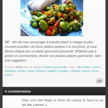
NB : afin de vous encourager à prendre plaisir à manger le plus
souvent possible, clé d'une relation sereine à la nourriture, je vous
donne chaque jour un plaisir gourmand personnel. N'hésitez pas à
poster un commentaire, donner vos propres plaisirs gourmands, faire
une suggestion.
Écrit par
Ariane
dans la catégorie
Plaisirs gourmands
| Tags :
alimentation
,
cuisine
,
diététique
,
nutrition
,
blogs culinaires
,
papilles et pupilles
,
cabillaud
,
poisson
,
fèves
,
poivron
4
4 commentaires
Chez moi c'est blogs et forum de cuisine (à force on se
fait des copines !).