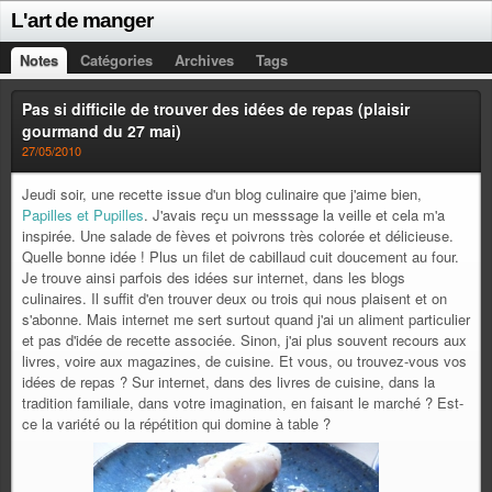
L'art de manger
Notes
Catégories
Archives
Tags
Pas si difficile de trouver des idées de repas (plaisir
gourmand du 27 mai)
27/05/2010
Jeudi soir, une recette issue d'un blog culinaire que j'aime bien,
Papilles et Pupilles
. J'avais reçu un messsage la veille et cela m'a
inspirée. Une salade de fèves et poivrons très colorée et délicieuse.
Quelle bonne idée ! Plus un filet de cabillaud cuit doucement au four.
Je trouve ainsi parfois des idées sur internet, dans les blogs
culinaires. Il suffit d'en trouver deux ou trois qui nous plaisent et on
s'abonne. Mais internet me sert surtout quand j'ai un aliment particulier
et pas d'idée de recette associée. Sinon, j'ai plus souvent recours aux
livres, voire aux magazines, de cuisine. Et vous, ou trouvez-vous vos
idées de repas ? Sur internet, dans des livres de cuisine, dans la
tradition familiale, dans votre imagination, en faisant le marché ? Est-
ce la variété ou la répétition qui domine à table ?