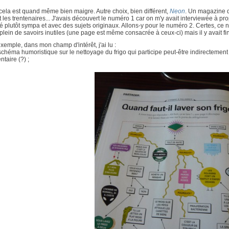
cela est quand même bien maigre. Autre choix, bien différent,
Neon
. Un magazine q
t les trentenaires... J'avais découvert le numéro 1 car on m'y avait interviewée à p
é plutôt sympa et avec des sujets originaux. Allons-y pour le numéro 2. Certes, ce 
 plein de savoirs inutiles (une page est même consacrée à ceux-ci) mais il y avait f
xemple, dans mon champ d'intérêt, j'ai lu :
schéma humoristique sur le nettoyage du frigo qui participe peut-être indirectement 
ntaire (?) ;