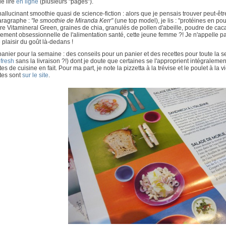
le lire
en ligne
(plusieurs "pages").
hallucinant smoothie quasi de science-fiction : alors que je pensais trouver peut-ê
aragraphe :
"le smoothie de Miranda Kerr"
(une top model), je lis : "protéines en po
e Vitamineral Green, graines de chia, granulés de pollen d'abeille, poudre de cacao 
ement obsessionnelle de l'alimentation santé, cette jeune femme ?! Je n'appelle p
e plaisir du goût là-dedans !
panier pour la semaine : des conseils pour un panier et des recettes pour toute la s
fresh
sans la livraison ?!) dont je doute que certaines se l'approprient intégraleme
tes de cuisine en fait. Pour ma part, je note la pizzetta à la trévise et le poulet à la
tes sont
sur le site
.