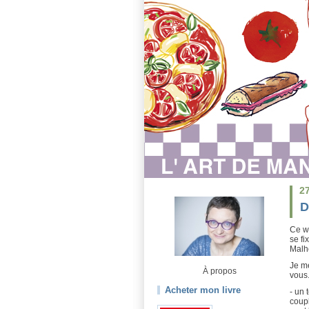
2
D
Ce we
se fi
Malh
Je m
À propos
vous.
Acheter mon livre
- un 
coupl