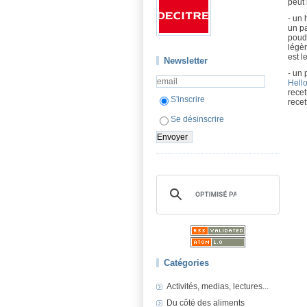
peut 
- un 
un p
poudr
légèr
est l
Newsletter
- un 
Hello
recet
S'inscrire
recet
Se désinscrire
Catégories
Activités, medias, lectures...
Du côté des aliments