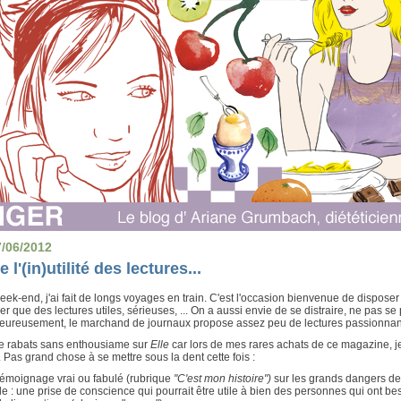
7/06/2012
e l'(in)utilité des lectures...
ek-end, j'ai fait de longs voyages en train. C'est l'occasion bienvenue de disposer
xer que des lectures utiles, sérieuses, ... On a aussi envie de se distraire, ne pas se p
eureusement, le marchand de journaux propose assez peu de lectures passionnan
e rabats sans enthousiame sur
Elle
car lors de mes rares achats de ce magazine, j
 Pas grand chose à se mettre sous la dent cette fois :
témoignage vrai ou fabulé (rubrique
"C'est mon histoire")
sur les grands dangers de 
e : une prise de conscience qui pourrait être utile à bien des personnes qui ont bes