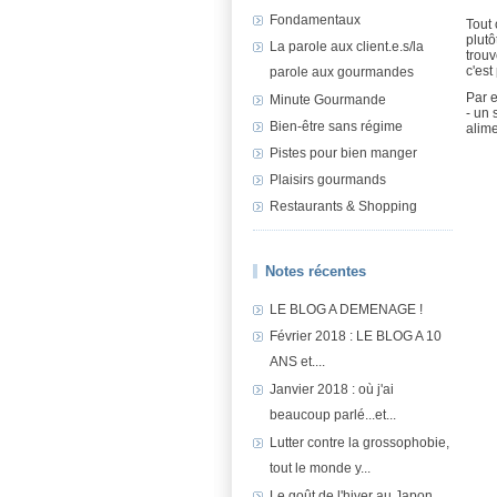
Fondamentaux
Tout 
plutô
La parole aux client.e.s/la
trouv
c'est
parole aux gourmandes
Par e
Minute Gourmande
- un 
Bien-être sans régime
alime
Pistes pour bien manger
Plaisirs gourmands
Restaurants & Shopping
Notes récentes
LE BLOG A DEMENAGE !
Février 2018 : LE BLOG A 10
ANS et....
Janvier 2018 : où j'ai
beaucoup parlé...et...
Lutter contre la grossophobie,
tout le monde y...
Le goût de l'hiver au Japon