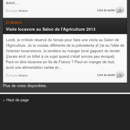
aussi,...
Lire la suite
8
Écrit par
Ariane
27/02/2013
Visite locavore au Salon de l'Agriculture 2013
Lundi, je m'étais réservé du temps pour faire une visite au Salon de
l'Agriculture. Je la voulais différente de la précédente et j'ai eu l'idée de
l'orienter locavorisme, la tendace au manger local gagnant du terrain
(j'avais écrit un billet à ce sujet quand c'était encore peu évoqué).
Peut-on être locavore en Ile de France ? Peut-on manger de tout,
avoir une alimentation variée et...
Lire la suite
5
Écrit par
Ariane
Plus de notes disponibles.
> Haut de page