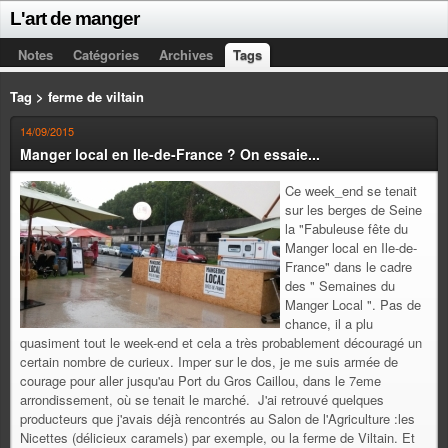
L'art de manger
Notes
Catégories
Archives
Tags
Tag > ferme de viltain
14/09/2015
Manger local en Ile-de-France ? On essaie...
Ce week_end se tenait
sur les berges de Seine
la "Fabuleuse fête du
Manger local en Ile-de-
France" dans le cadre
des " Semaines du
Manger Local ". Pas de
chance, il a plu
quasiment tout le week-end et cela a très probablement découragé un
certain nombre de curieux. Imper sur le dos, je me suis armée de
courage pour aller jusqu'au Port du Gros Caillou, dans le 7eme
arrondissement, où se tenait le marché. J'ai retrouvé quelques
producteurs que j'avais déjà rencontrés au Salon de l'Agriculture :les
Nicettes (délicieux caramels) par exemple, ou la ferme de Viltain. Et