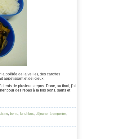
r la poêlée de la veille), des carottes
t appétissant et délicieux.
dients de plusieurs repas. Donc, au final, j'ai
er pour des repas à la fois bons, sains et
uisine
,
bento
,
lunchbox
,
déjeuner à emporter
,