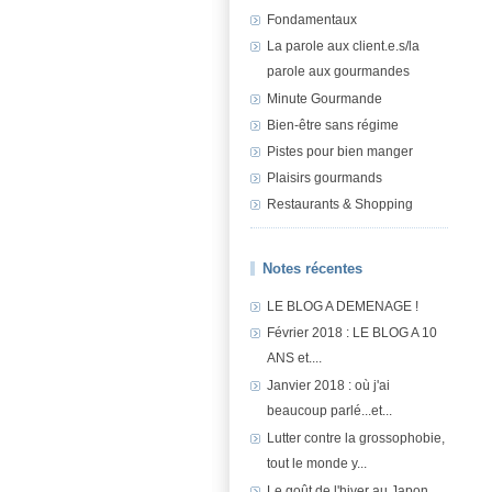
Fondamentaux
La parole aux client.e.s/la
parole aux gourmandes
Minute Gourmande
Bien-être sans régime
Pistes pour bien manger
Plaisirs gourmands
Restaurants & Shopping
Notes récentes
LE BLOG A DEMENAGE !
Février 2018 : LE BLOG A 10
ANS et....
Janvier 2018 : où j'ai
beaucoup parlé...et...
Lutter contre la grossophobie,
tout le monde y...
Le goût de l'hiver au Japon