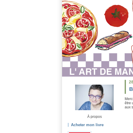
2
B
Mercr
être 
aux s
À propos
Acheter mon livre