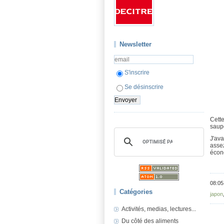
Newsletter
S'inscrire
Se désinscrire
Cette
saupo
J'ava
assez
écon
08:05
Catégories
japon
Activités, medias, lectures...
Du côté des aliments