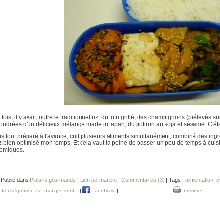
 fois, il y avait, outre le traditionnel riz, du tofu grillé, des champignons (prélevés su
udrées d'un délicieux mélange made in japan, du potiron au soja et sésame. C'étai
is tout préparé à l'avance, cuit plusieurs aliments simultanément, combiné des ingré
 bien optimisé mon temps. Et cela vaut la peine de passer un peu de temps à cuisin
omiques.
 Publié dans
Plaisirs gourmands
|
Lien permanent
|
Commentaires (3)
| Tags :
alimentation
,
c
,
tofu légumes
,
riz
,
manger seul
|
|
Facebook
|
|
Imprimer