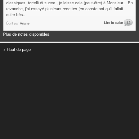
classiques tortelli di zucca , je laisse cela (peut-être) à Monsieur... En
revanche, j'ai essayé plusieurs recettes (en constatant qu'il fallait
cuire très...
Lire la suite
12
Écrit par
Ariane
Plus de notes disponibles.
> Haut de page