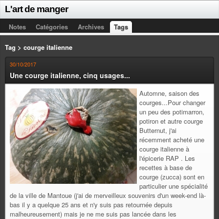
L'art de manger
Notes
Catégories
Archives
Tags
Tag > courge italienne
30/10/2017
Une courge italienne, cinq usages...
Automne, saison des
courges...Pour changer
un peu des potimarron,
potiron et autre courge
Butternut, j'ai
récemment acheté une
courge italienne à
l'épicerie RAP . Les
recettes à base de
courge (zucca) sont en
particulier une spécialité
de la ville de Mantoue (j'ai de merveilleux souvenirs d'un week-end là-
bas il y a quelque 25 ans et n'y suis pas retournée depuis
malheureusement) mais je ne me suis pas lancée dans les