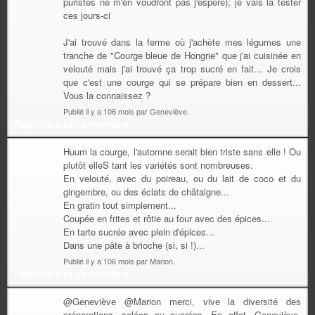
puristes ne m'en voudront pas j'espère); je vais la tester
ces jours-ci
J'ai trouvé dans la ferme où j'achète mes légumes une
tranche de "Courge bleue de Hongrie" que j'ai cuisinée en
velouté mais j'ai trouvé ça trop sucré en fait... Je crois
que c'est une courge qui se prépare bien en dessert...
Vous la connaissez ?
Publié il y a 106 mois par Geneviève.
Répondre à ce commentaire
Huum la courge, l'automne serait bien triste sans elle ! Ou
plutôt elleS tant les variétés sont nombreuses.
En velouté, avec du poireau, ou du lait de coco et du
gingembre, ou des éclats de châtaigne...
En gratin tout simplement...
Coupée en frites et rôtie au four avec des épices...
En tarte sucrée avec plein d'épices...
Dans une pâte à brioche (si, si !)...
Publié il y a 106 mois par Marion.
Répondre à ce commentaire
@Geneviève @Marion merci, vive la diversité des
préparations, salées ou sucrées. En effet, Geneviève,