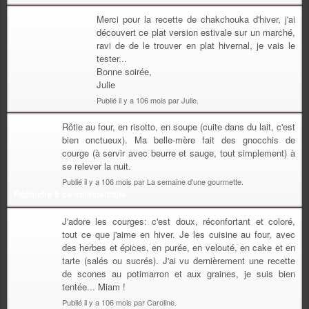
Merci pour la recette de chakchouka d'hiver, j'ai
découvert ce plat version estivale sur un marché,
ravi de de le trouver en plat hivernal, je vais le
tester...
Bonne soirée,
Julie
Publié il y a 106 mois par Julie.
Rôtie au four, en risotto, en soupe (cuite dans du lait, c'est
bien onctueux). Ma belle-mère fait des gnocchis de
courge (à servir avec beurre et sauge, tout simplement) à
se relever la nuit.
Publié il y a 106 mois par La semaine d'une gourmette.
Répondre à ce commentaire
J'adore les courges: c'est doux, réconfortant et coloré,
tout ce que j'aime en hiver. Je les cuisine au four, avec
des herbes et épices, en purée, en velouté, en cake et en
tarte (salés ou sucrés). J'ai vu dernièrement une recette
de scones au potimarron et aux graines, je suis bien
tentée... Miam !
Publié il y a 106 mois par Caroline.