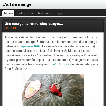
L'art de manger
Notes
Catégories
Archives
Tags
Une courge italienne, cinq usages...
30/10/2017
Automne, saison des courges...Pour changer un peu des potimarron,
potiron et autre courge Butternut, j'ai récemment acheté une courge
italienne à
l'épicerie RAP
. Les recettes à base de courge (zucca)
sont en particulier une spécialité de la ville de Mantoue (j'ai de
merveilleux souvenirs d'un week-end là-bas il y a quelque 25 ans et
n'y suis pas retournée depuis malheureusement) mais je ne me suis
pas lancée dans les classiques
tortelli di zucca
,
je laisse cela (peut-
être) à Monsieur...