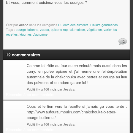
Et vous, comment cuisinez-vous les courges ?
Écrit par
Ariane
dans les catégories
Du côté des aliments
,
Plaisirs gourmands
|
Tags :
courge italienne
,
zucca
,
épicerie rap
,
fait maison
,
végétarien
,
varier les
recettes
,
légumes d'automne
12
12 commentaires
Comme toi rôtie au four ou en velouté mais aussi dans les
curry, en purée épicée et j'ai même une réinterprétation
automnale de la chakchouka avec bettes et courge au lieu
des poivrons et on adore ça par ici !
Publié il y a 106 mois par Jessica.
Répondre à ce commentaire
Oops et le lien vers la recette si jamais ça vous tente :
http://www.aufouraumoulin.com/chakchouka-blettes-
courge-butternut/
Publié il y a 106 mois par Jessica.
Répondre à ce commentaire