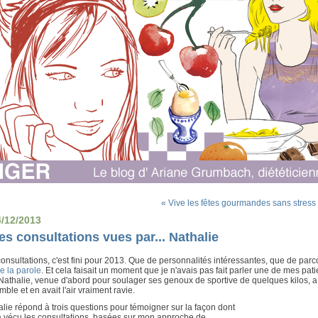
« Vive les fêtes gourmandes sans stress 
4/12/2013
es consultations vues par... Nathalie
onsultations, c'est fini pour 2013. Que de personnalités intéressantes, que de parc
e la parole
. Et cela faisait un moment que je n'avais pas fait parler une de mes patien
 Nathalie, venue d'abord pour soulager ses genoux de sportive de quelques kilos, a 
ble et en avait l'air vraiment ravie.
lie répond à trois questions pour témoigner sur la façon dont
a vécu les consultations, basées sur mon approche de