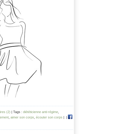
res (2)
| Tags :
diététicienne anti-régime
,
ement
,
aimer son corps
,
écouter son corps
|
|