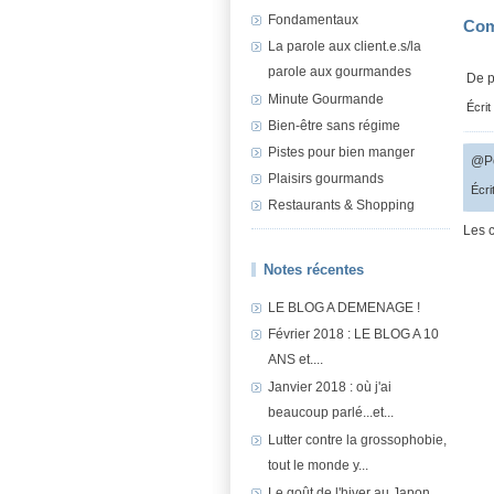
Fondamentaux
Com
La parole aux client.e.s/la
parole aux gourmandes
De p
Minute Gourmande
Écrit
Bien-être sans régime
Pistes pour bien manger
@Po
Plaisirs gourmands
Écri
Restaurants & Shopping
Les 
Notes récentes
LE BLOG A DEMENAGE !
Février 2018 : LE BLOG A 10
ANS et....
Janvier 2018 : où j'ai
beaucoup parlé...et...
Lutter contre la grossophobie,
tout le monde y...
Le goût de l'hiver au Japon