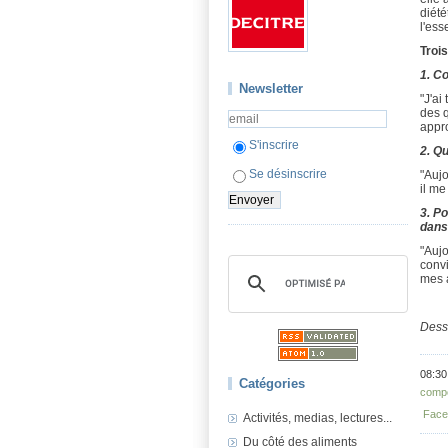
diété
l'ess
Trois
1. C
Newsletter
"J'ai
des q
appro
S'inscrire
2. Q
Se désinscrire
"Aujo
il me
3. P
dans
"Aujo
convi
mes a
Dess
08:30
Catégories
compo
Face
Activités, medias, lectures...
Du côté des aliments