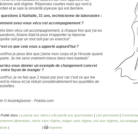
ticienne anti-régime. Réponses courtes mais qui vont à
entiel et je sais la sincérité joyeuse qui est derrière.
 questions à Nathalie, 31 ans, technicienne de laboratoire :
omment avez-vous vécu cet accompagnement ?
 très bien vécu cet accompagnement, à chaque fois que j'ai eu
uestions, Ariane était là pour m'apporter la réponse
priée soit par un mot soit par un exercice".
u'est-ce que cela vous a apporté aujourd'hui ?
urd'hui je peux dire que j'aime mon corps et je l'écoute quand
 parle. Je me sens vraiment mieux dans mes baskets".
ourriez-vous donner un exemple de changement concret
 votre façon de manger ?
urd'hui, je ne fais que 2 repas par jour car c'est ce qui me
ent le mieux et j'ai réduit considérablement les quantités de
ssiettes.
in © leszekglasner - Fotolia.com
 Publié dans
La parole aux client.e.s/la parole aux gourmandes
|
Lien permanent
|
Commentai
rtement alimentaire
,
mincir sans régime
,
maigrir sans régime
,
non aux régimes
,
accompagn
book
|
|
Imprimer