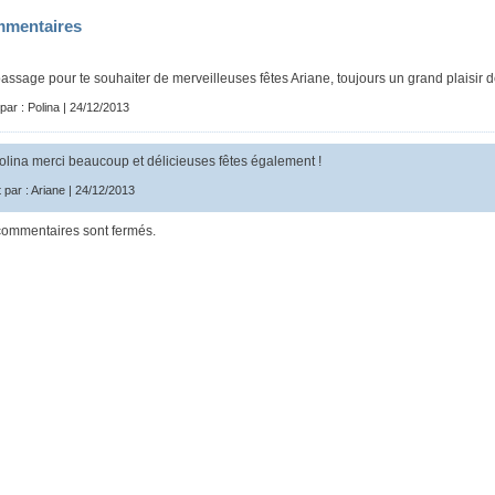
mentaires
assage pour te souhaiter de merveilleuses fêtes Ariane, toujours un grand plaisir de 
 par : Polina | 24/12/2013
lina merci beaucoup et délicieuses fêtes également !
t par : Ariane | 24/12/2013
commentaires sont fermés.