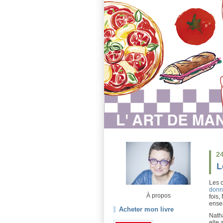
2
L
Les c
donn
À propos
fois,
ensem
Acheter mon livre
Natha
elle 