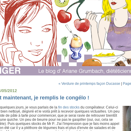
« Verdure de printemps façon Ducasse
|
Page
3/05/2012
t maintenant, je remplis le congélo !
a quelques jours, je vous parlais de la
fin des stocks
du congélateur. Celui-ci
 bien nettoyé, dégivré et le voilà prêt à recevoir quelques victuailles. Un peu
ste de pâte à tarte pour commencer, que je serai ravie de retrouver bientôt
une quiche. Un peu de beurre pour ne pas le gaspiller (oui, oui, cela se
le). Puis quelques stocks de Mr P.. J'ai l'impression que je fais moins appel
 en été car il y a pléthore de légumes frais et plus d'envie de salades et de