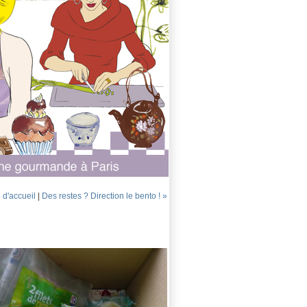
 d'accueil
|
Des restes ? Direction le bento ! »