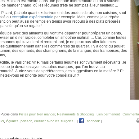
tés. Mais on est encore dans une période intermédiaire où on a souvent
 de manger chaud, où les légumes d'été ne sont pas à leur meilleur, ...
Picard, j'achète quasi-exclusivement des produits bruts, non cuisinés, sauf
sité ou
exception expérimentale
par exemple. Mais, comme je le répète
nt, on peut aussi de temps en temps avoir recours à des plats préparés
pas sûr qu'on se régale !
'équipe avec des aliments qui vont me dépanner pour préparer un bento,
viser un dîner rapide, compléter un smoothie matinal, ... Car, comme toutes
ersonnes qui travaillent et rentrent tard, je ne peux pas aller faire mes
es quotidiennement dans les commerces du quartier. Il y a donc du poulet,
aumon, des épinards, des champignons, de la mangue, des framboises, des
ns, ...
acilité, je vais chez Mr P. mais certains légumes sont vraiment décevants. Je
s que je devrai essayer les autres marques, que l'on trouve au
rmarché. Auriez-vous des préférences, des suggestions en la matière ? Et
hetez-vous en priorité pour votre congélateur ?
 Publié dans
Pistes pour bien manger
,
Restaurants & Shopping
|
Lien permanent
|
Commentai
ler
,
légumes
,
poisson
,
cuisiner avec les surgelés
|
|
Facebook
|
|
commentaires sont fermés.