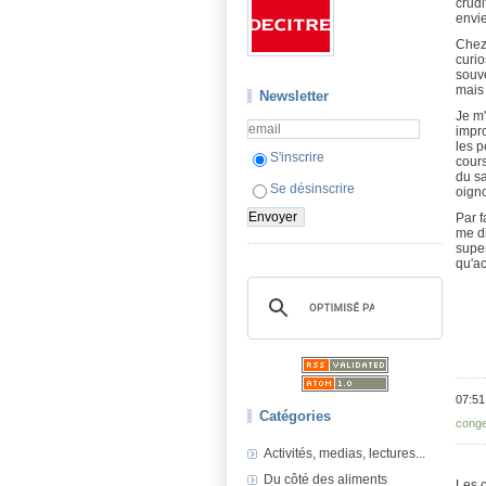
crudi
envie
Chez 
curio
souve
mais 
Newsletter
Je m
impro
les p
S'inscrire
cours
du s
Se désinscrire
oigno
Par f
me di
supe
qu'ac
07:51
Catégories
conge
Activités, medias, lectures...
Du côté des aliments
Les 