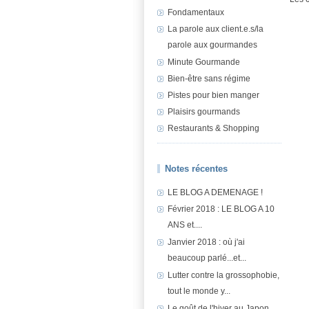
Fondamentaux
La parole aux client.e.s/la
parole aux gourmandes
Minute Gourmande
Bien-être sans régime
Pistes pour bien manger
Plaisirs gourmands
Restaurants & Shopping
Notes récentes
LE BLOG A DEMENAGE !
Février 2018 : LE BLOG A 10
ANS et....
Janvier 2018 : où j'ai
beaucoup parlé...et...
Lutter contre la grossophobie,
tout le monde y...
Le goût de l'hiver au Japon