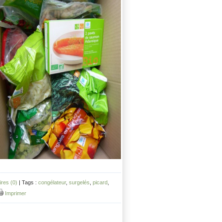
res (0)
| Tags :
congélateur
,
surgelés
,
picard
,
Imprimer