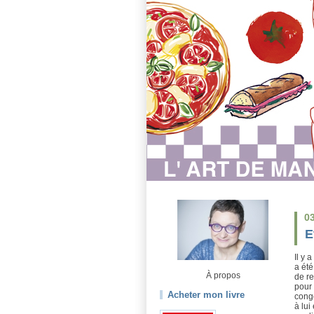
0
E
Il y 
a été
À propos
de re
pour 
Acheter mon livre
congè
à lui