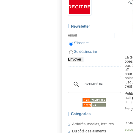
Newsletter
S'inscrire
Se désinscrire
La te
obèse
pas f
effet
pour 
baiss
jusqu
c'est
Petit
n'ai
compo
Imag
Catégories
09:34
Activités, medias, lectures...
surpo
Du côté des aliments