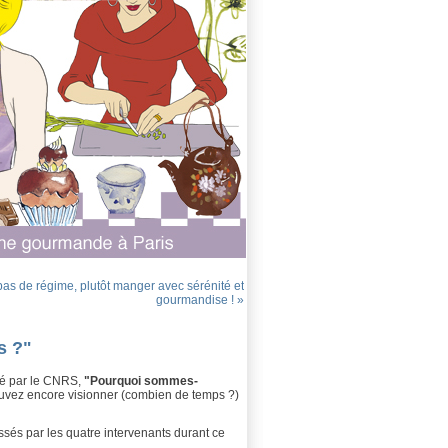
pas de régime, plutôt manger avec sérénité et
gourmandise ! »
s ?"
é par le CNRS,
"Pourquoi sommes-
uvez encore visionner (combien de temps ?)
és par les quatre intervenants durant ce