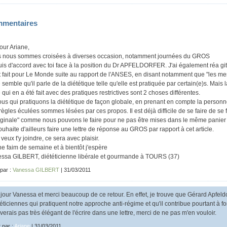
mentaires
our Ariane,
 nous sommes croisées à diverses occasion, notamment journées du GROS
uis d'accord avec toi face à la position du Dr APFELDORFER. J'ai également réa git d
t fait pour Le Monde suite au rapport de l'ANSES, en disant notamment que "les mesu
e semble qu'il parle de la diététique telle qu'elle est pratiquée par certain(e)s. Mais la
e qui en a été fait avec des pratiques restrictives sont 2 choses différentes.
ous qui pratiquons la diététique de façon globale, en prenant en compte la perso
règles éculées sommes lésées par ces propos. Il est déjà difficile de se faire de se f
ginale" comme nous pouvons le faire pour ne pas être mises dans le même panier que
ouhaite d'ailleurs faire une lettre de réponse au GROS par rapport à cet article.
 veux t'y joindre, ce sera avec plaisir.
e faim de semaine et à bientôt j'espère
ssa GILBERT, diététicienne libérale et gourmande à TOURS (37)
 par :
Vanessa GILBERT
| 31/03/2011
jour Vanessa et merci beaucoup de ce retour. En effet, je trouve que Gérard Apfeld
éticiennes qui pratiquent notre approche anti-régime et qu'il contribue pourtant à form
verais pas très élégant de l'écrire dans une lettre, merci de ne pas m'en vouloir.
t par :
Ariane
| 31/03/2011