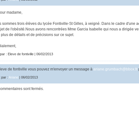
jour madame,
 sommes trois élèves du lycée Fontiville-St Gilles, à veigné. Dans le cadre d'une acti
ujet de l'obésité.Nous avons rencontrées Mme Garcia Isabelle qui nous a dirigée v
 plus de détails et de précisions sur ce sujet.
ialement,
 par : Eleve de fontiville | 06/02/2013
eve de fontiville vous pouvez m'envoyer un message à
ariane.grumbach@bbox.fr
t par :
Ariane
| 06/02/2013
commentaires sont fermés.