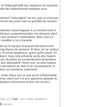
té et l'hétérogénéité des situations de surpoids
 entre des déterminants multiples pour
 d'aliment "obésogène" en soi, que ce n'est pas
l'excès de poids mais la quantité de calories
 d'addiction physiologique à un aliment mais il
ddiction comportementale, les aliments étant
e des émotions intolérables. Mais cela n'a
 modifier si on y travaille.
té sur le fait que la plupart des personnes
'importance de prévenir. Et donc de ne surtout
s. Et aussi dangereux, quels qu'ils soient. En
départ, mais cela présente aussi des risques
ques (troubles du comportement alimentaire,
un peu désespéré. Selon eux, on peut maigrir
s sensations de faim et de rassasiement, et
gérer ses émotions autrement.
 valait mieux voir un psy qu'un nutritionniste,
ciennes (dont moi !) à une approche globale du
oujours nécessaire d'aller voir un psy !
ires (4)
| Tags :
cnrs
,
débat
,
apfeldorfer
,
Imprimer