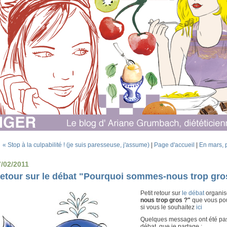
« Stop à la culpabilité ! (je suis paresseuse, j'assume)
|
Page d'accueil
|
En mars, 
7/02/2011
etour sur le débat "Pourquoi sommes-nous trop gro
Petit retour sur
le débat
organis
nous trop gros ?"
que vous po
si vous le souhaitez
ici
Quelques messages ont été pass
débat, que je partage :