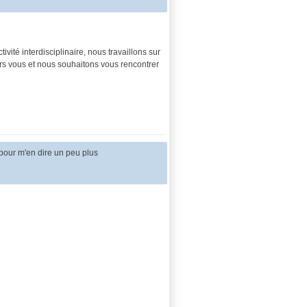
vité interdisciplinaire, nous travaillons sur
ers vous et nous souhaitons vous rencontrer
pour m'en dire un peu plus