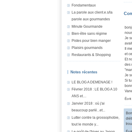
Fondamentaux
La parole aux client.e.s/la
Com
parole aux gourmandes
Minute Gourmande
bonj
nous
Bien-être sans régime
Je s
Pistes pour bien manger
avai
Plaisirs gourmands
Il m
et c
Restaurants & Shopping
Et n
des 
"mar
Notes récentes
Je s
Si tu
LE BLOG A DEMENAGE !
bonn
Février 2018 : LE BLOG A 10
Vane
ANS et....
Écrit
Janvier 2018 : où j'ai
beaucoup parlé...et...
Bon
Lutter contre la grossophobie,
diét
trou
tout le monde y...
Le goût de l'hiver au Japon
Écri