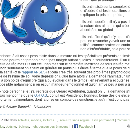
- ils ont insisté sur la complexi
et d'obésité et les interactions
expliquer la prise de poids ;
- ils ont rappelé qu'il n'y a pas
la nature des aliments qui crée 
absorbées au global ;
- ils ont affirmé qu'il n'y a pas
peut en revanche y avoir une a
utilisés comme protection contr
rien d'irrémédiable, cela peut se
ndance était assez pessimiste dans la mesure où les spécialistes présents ont insis
s ne pourraient probablement pas maigrir autant qu'elles le souhaiteraient. D'où l
aire de régimes ! Ils ont été unanimes sur le caractère inefficace de tous les régime
, non seulement on atteint en général un poids plus élevé à terme que le poids de 
la santé (cf le
rapport ANSES
) et cela crée très souvent des problèmes psychologi
e de l'estime de soi, voire dépression). Que faire alors ? a demandé l'animateur, 
'à son poids d'équilibre (qui a pu évoluer dans le temps), en revenant à écouter se
 possible notamment si on est un mangeur émotionnel et qu'on arrive peu à peu à 
e note personnelle : j'ai regretté que Gérard Apfeldorfer, quand on lui a demandé s'il
t pas mentionné que le
G.R.O.S
., dont il est Président d'honneur, forme des diététi
rtement alimentaire, dont la prise en compte des émotions, et qu'il n'est donc pas t
e © Alexey Bannykh_fotolia.com
 Publié dans
Activités, medias, lectures...
,
Bien-être sans régime
|
Lien permanent
|
Commenta
ids
,
obésité
,
régimes
,
mqb
,
gestion des émotions
|
|
Facebook
|
|