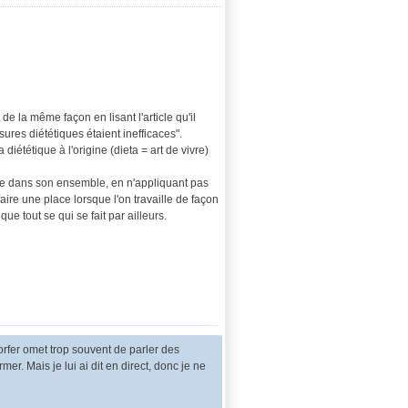
e la même façon en lisant l'article qu'il
res diététiques étaient inefficaces".
 diététique à l'origine (dieta = art de vivre)
nne dans son ensemble, en n'appliquant pas
aire une place lorsque l'on travaille de façon
 tout se qui se fait par ailleurs.
orfer omet trop souvent de parler des
er. Mais je lui ai dit en direct, donc je ne