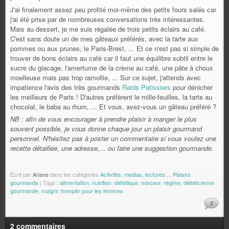
J'ai finalement assez peu profité moi-même des petits fours salés car
j'ai été prise par de nombreuses conversations très intéressantes.
Mais au dessert, je me suis régalée de trois petits éclairs au café.
C'est sans doute un de mes gâteaux préférés, avec la tarte aux
pommes ou aux prunes, le Paris-Brest, ... Et ce n'est pas si simple de
trouver de bons éclairs au café car il faut une équilibre subtil entre le
sucre du glacage, l'amertume de la crème au café, une pâte à choux
moelleuse mais pas trop ramollie, ... Sur ce sujet, j'attends avec
impatience l'avis des très gourmands
Raids Patissiers
pour dénicher
les meilleurs de Paris ! D'autres préfèrent le mille-feuilles, la tarte au
chocolat, le baba au rhum, ... Et vous, avez-vous un gâteau préféré ?
NB : afin de vous encourager à prendre plaisir à manger le plus
souvent possible, je vous donne chaque jour un plaisir gourmand
personnel. N'hésitez pas à poster un commentaire si vous voulez une
recette détaillée, une adresse,... ou faire une suggestion gourmande.
Écrit par
Ariane
dans les catégories
Activités, medias, lectures...
,
Plaisirs
gourmands
| Tags :
alimentation
,
nutrition
,
diététique
,
minceur
,
régime
,
diététicienne
gourmande
,
maigrir
,
tremplin pour les femmes
2
2 commentaires