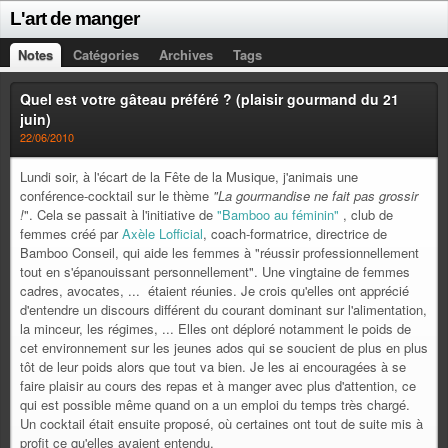
L'art de manger
Notes
Catégories
Archives
Tags
Quel est votre gâteau préféré ? (plaisir gourmand du 21
juin)
22/06/2010
Lundi soir, à l'écart de la Fête de la Musique, j'animais une
conférence-cocktail sur le thème
"La gourmandise ne fait pas grossir
!
". Cela se passait à l'initiative de
"Bamboo au féminin"
, club de
femmes créé par
Axèle Lofficial
, coach-formatrice, directrice de
Bamboo Conseil, qui aide les femmes à "réussir professionnellement
tout en s'épanouissant personnellement". Une vingtaine de femmes
cadres, avocates, ... étaient réunies. Je crois qu'elles ont apprécié
d'entendre un discours différent du courant dominant sur l'alimentation,
la minceur, les régimes, ... Elles ont déploré notamment le poids de
cet environnement sur les jeunes ados qui se soucient de plus en plus
tôt de leur poids alors que tout va bien. Je les ai encouragées à se
faire plaisir au cours des repas et à manger avec plus d'attention, ce
qui est possible même quand on a un emploi du temps très chargé.
Un cocktail était ensuite proposé, où certaines ont tout de suite mis à
profit ce qu'elles avaient entendu.