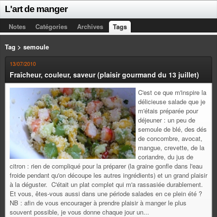
L'art de manger
Notes
Catégories
Archives
Tags
Tag > semoule
13/07/2010
Fraîcheur, couleur, saveur (plaisir gourmand du 13 juillet)
C'est ce que m'inspire la
délicieuse salade que je
m'étais préparée pour
déjeuner : un peu de
semoule de blé, des dés
de concombre, avocat,
mangue, crevette, de la
coriandre, du jus de
citron : rien de compliqué pour la préparer (la graine gonfle dans l'eau
froide pendant qu'on découpe les autres ingrédients) et un grand plaisir
à la déguster. C'était un plat complet qui m'a rassasiée durablement.
Et vous, êtes-vous aussi dans une période salades en ce plein été ?
NB : afin de vous encourager à prendre plaisir à manger le plus
souvent possible, je vous donne chaque jour un...