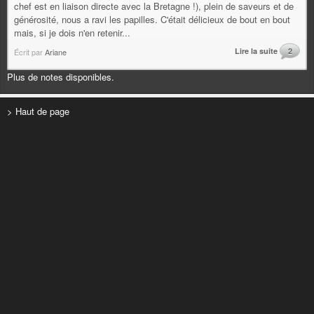
chef est en liaison directe avec la Bretagne !), plein de saveurs et de
générosité, nous a ravi les papilles. C'était délicieux de bout en bout
mais, si je dois n'en retenir...
Lire la suite
2
Écrit par
Ariane
Plus de notes disponibles.
> Haut de page