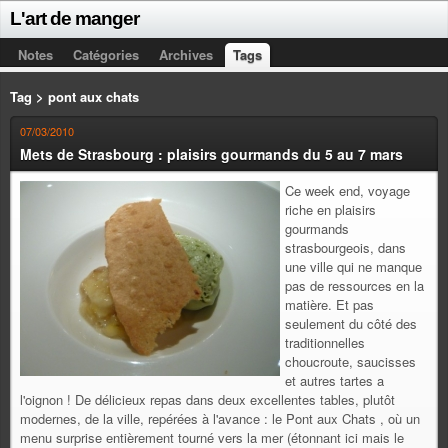
L'art de manger
Notes
Catégories
Archives
Tags
Tag > pont aux chats
07/03/2010
Mets de Strasbourg : plaisirs gourmands du 5 au 7 mars
Ce week end, voyage
riche en plaisirs
gourmands
strasbourgeois, dans
une ville qui ne manque
pas de ressources en la
matière. Et pas
seulement du côté des
traditionnelles
choucroute, saucisses
et autres tartes a
l'oignon ! De délicieux repas dans deux excellentes tables, plutôt
modernes, de la ville, repérées à l'avance : le Pont aux Chats , où un
menu surprise entièrement tourné vers la mer (étonnant ici mais le