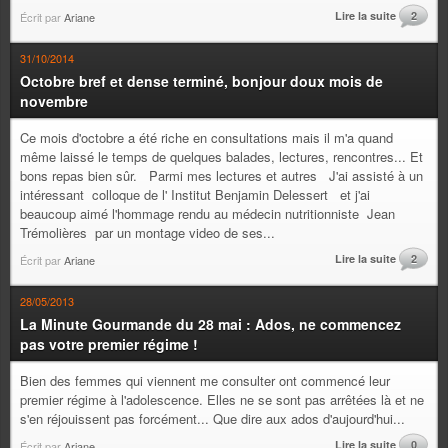
Lire la suite
2
Écrit par
Ariane
31/10/2014
Octobre bref et dense terminé, bonjour doux mois de
novembre
Ce mois d'octobre a été riche en consultations mais il m'a quand
même laissé le temps de quelques balades, lectures, rencontres... Et
bons repas bien sûr. Parmi mes lectures et autres J'ai assisté à un
intéressant colloque de l' Institut Benjamin Delessert et j'ai
beaucoup aimé l'hommage rendu au médecin nutritionniste Jean
Trémolières par un montage video de ses...
Lire la suite
2
Écrit par
Ariane
28/05/2013
La Minute Gourmande du 28 mai : Ados, ne commencez
pas votre premier régime !
Bien des femmes qui viennent me consulter ont commencé leur
premier régime à l'adolescence. Elles ne se sont pas arrêtées là et ne
s'en réjouissent pas forcément... Que dire aux ados d'aujourd'hui...
Lire la suite
0
Écrit par
Ariane