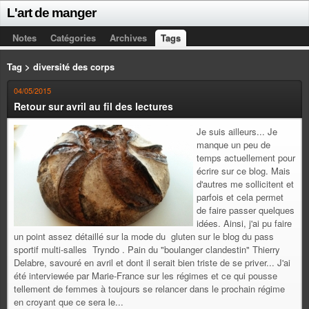
L'art de manger
Notes
Catégories
Archives
Tags
Tag > diversité des corps
04/05/2015
Retour sur avril au fil des lectures
Je suis ailleurs... Je
manque un peu de
temps actuellement pour
écrire sur ce blog. Mais
d'autres me sollicitent et
parfois et cela permet
de faire passer quelques
idées. Ainsi, j'ai pu faire
un point assez détaillé sur la mode du gluten sur le blog du pass
sportif multi-salles Tryndo . Pain du "boulanger clandestin" Thierry
Delabre, savouré en avril et dont il serait bien triste de se priver... J'ai
été interviewée par Marie-France sur les régimes et ce qui pousse
tellement de femmes à toujours se relancer dans le prochain régime
en croyant que ce sera le...