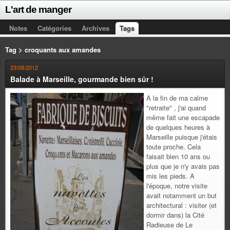
L'art de manger
Notes
Catégories
Archives
Tags
Tag > croquants aux amandes
23/08/2012
Balade à Marseille, gourmande bien sûr !
A la fin de ma calme
"retraite" , j'ai quand
même fait une escapade
de quelques heures à
Marseille puisque j'étais
toute proche. Cela
faisait bien 10 ans ou
plus que je n'y avais pas
mis les pieds. A
l'époque, notre visite
avait notamment un but
architectural : visiter (et
dormir dans) la Cité
Radieuse de Le