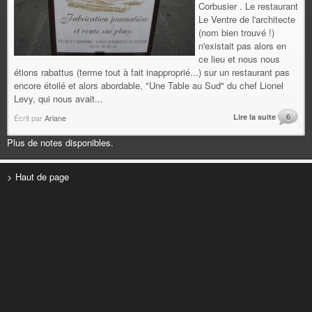
Corbusier . Le restaurant
Le Ventre de l'architecte
(nom bien trouvé !)
n'existait pas alors en
ce lieu et nous nous
étions rabattus (terme tout à fait inapproprié...) sur un restaurant pas
encore étoilé et alors abordable, "Une Table au Sud" du chef Lionel
Levy, qui nous avait...
Lire la suite
6
Écrit par
Ariane
Plus de notes disponibles.
> Haut de page