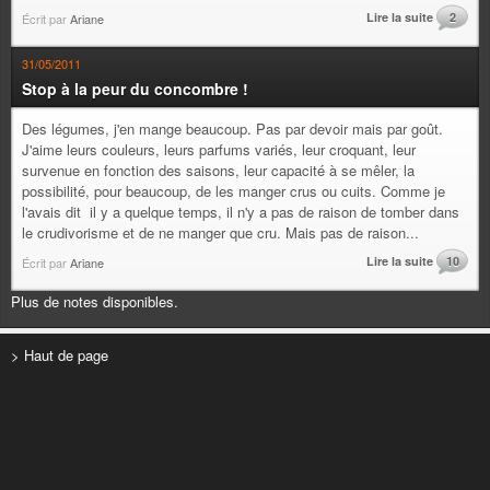
Lire la suite
2
Écrit par
Ariane
31/05/2011
Stop à la peur du concombre !
Des légumes, j'en mange beaucoup. Pas par devoir mais par goût.
J'aime leurs couleurs, leurs parfums variés, leur croquant, leur
survenue en fonction des saisons, leur capacité à se mêler, la
possibilité, pour beaucoup, de les manger crus ou cuits. Comme je
l'avais dit il y a quelque temps, il n'y a pas de raison de tomber dans
le crudivorisme et de ne manger que cru. Mais pas de raison...
Lire la suite
10
Écrit par
Ariane
Plus de notes disponibles.
> Haut de page