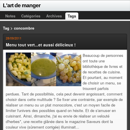
L'art de manger
Notes
Catégories
Archives
Tags
Tag > concombre
28/09/2011
Menu tout vert...et aussi délicieux !
Beaucoup de personnes
ont toute une
bibliothèque de livres et
de recettes de cuisine.
Et pourtant, au moment
de choisir un menu, se
trouvent parfois
perdues. Tant de possibilités, cela peut devenir angoissant, comment
choisir dans cette multitude ? Se fixer une contrainte, par exemple de
réaliser un menu ou un plat monocolore, c'est un moyen facile de
limiter l'univers des possibles quand on hésite. Et de s'amuser en
cuisinant. Ainsi, dimanche, j'ai eu envie de réaliser un velouté
d'herbes*, une recette glânée dans le magazine Saveurs dont la
couleur vive (sûrement corrigée) illuminait...