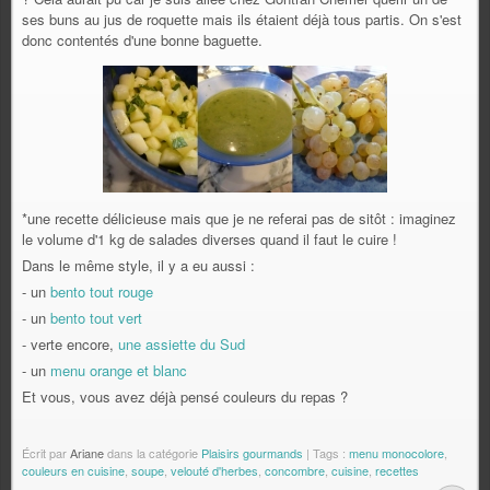
ses buns au jus de roquette mais ils étaient déjà tous partis. On s'est
donc contentés d'une bonne baguette.
*une recette délicieuse mais que je ne referai pas de sitôt : imaginez
le volume d'1 kg de salades diverses quand il faut le cuire !
Dans le même style, il y a eu aussi :
- un
bento tout rouge
- un
bento tout vert
- verte encore,
une assiette du Sud
- un
menu orange et blanc
Et vous, vous avez déjà pensé couleurs du repas ?
Écrit par
Ariane
dans la catégorie
Plaisirs gourmands
| Tags :
menu monocolore
,
couleurs en cuisine
,
soupe
,
velouté d'herbes
,
concombre
,
cuisine
,
recettes