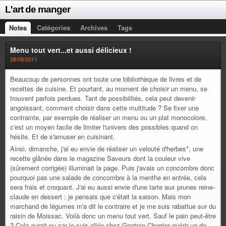
L'art de manger
Notes
Catégories
Archives
Tags
Menu tout vert...et aussi délicieux !
28/09/2011
Beaucoup de personnes ont toute une bibliothèque de livres et de
recettes de cuisine. Et pourtant, au moment de choisir un menu, se
trouvent parfois perdues. Tant de possibilités, cela peut devenir
angoissant, comment choisir dans cette multitude ? Se fixer une
contrainte, par exemple de réaliser un menu ou un plat monocolore,
c'est un moyen facile de limiter l'univers des possibles quand on
hésite. Et de s'amuser en cuisinant.
Ainsi, dimanche, j'ai eu envie de réaliser un velouté d'herbes*, une
recette glânée dans le magazine Saveurs dont la couleur vive
(sûrement corrigée) illuminait la page. Puis j'avais un concombre donc
pourquoi pas une salade de concombre à la menthe en entrée, cela
sera frais et croquant. J'ai eu aussi envie d'une tarte aux prunes reine-
claude en dessert : je pensais que c'était la saison. Mais mon
marchand de légumes m'a dit le contraire et je me suis rabattue sur du
raisin de Moissac. Voilà donc un menu tout vert. Sauf le pain peut-être
? Cela aurait pu car je suis allée chez Gontran Cherrier quérir un de