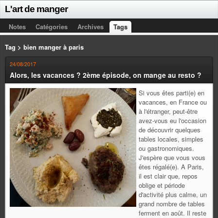
L'art de manger
Notes
Catégories
Archives
Tags
Tag > bien manger à paris
24/08/2017
Alors, les vacances ? 2ème épisode, on mange au resto ?
Si vous êtes parti(e) en
vacances, en France ou
à l'étranger, peut-être
avez-vous eu l'occasion
de découvrir quelques
tables locales, simples
ou gastronomiques.
J'espère que vous vous
êtes régalé(e). A Paris,
il est clair que, repos
oblige et période
d'activité plus calme, un
grand nombre de tables
ferment en août. Il reste