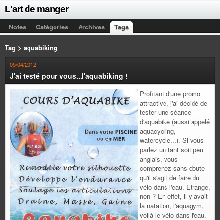
L'art de manger
Notes
Catégories
Archives
Tags
Tag > aquabiking
05/04/2012
J'ai testé pour vous...l'aquabiking !
Profitant d'une promo
attractive, j'ai décidé de
tester une séance
d'aquabike (aussi appelé
aquacycling,
watercycle...). Si vous
parlez un tant soit peu
anglais, vous
comprenez sans doute
qu'il s'agit de faire du
vélo dans l'eau. Etrange,
non ? En effet, il y avait
la natation, l'aquagym,
voilà le vélo dans l'eau.