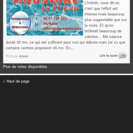
L'intérêt, nous dit-on,
c'est que l'effort est
intense mais beaucoup
plus supportable que sur
la route. Et qu'on
brûlerait beaucoup de
calories... Ma séance
durait 30 mn, ce qui est suffisant pour moi qui débute mais j'ai vu que
certains centres proposent 45 mn. En...
Lire la suite
14
Écrit par
Ariane
Plus de notes disponibles.
> Haut de page