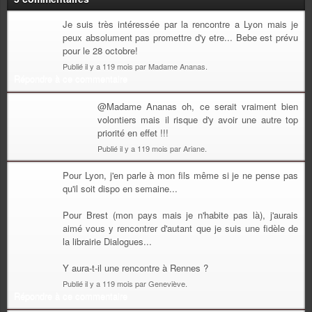
Je suis très intéressée par la rencontre a Lyon mais je
peux absolument pas promettre d'y etre... Bebe est prévu
pour le 28 octobre!
Publié il y a 119 mois par Madame Ananas.
Répondre à ce commentaire
@Madame Ananas oh, ce serait vraiment bien
volontiers mais il risque d'y avoir une autre top
priorité en effet !!!
Publié il y a 119 mois par Ariane.
Pour Lyon, j'en parle à mon fils même si je ne pense pas
qu'il soit dispo en semaine...
Pour Brest (mon pays mais je n'habite pas là), j'aurais
aimé vous y rencontrer d'autant que je suis une fidèle de
la librairie Dialogues...
Y aura-t-il une rencontre à Rennes ?
Publié il y a 119 mois par Geneviève.
Répondre à ce commentaire