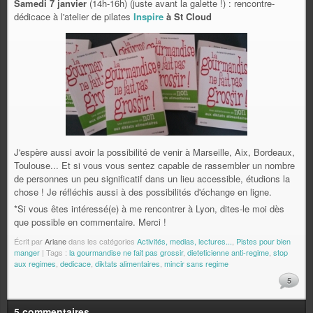
Samedi 7 janvier
(14h-16h) (juste avant la galette !) : rencontre-
dédicace à l'atelier de pilates
Inspire
à St Cloud
J'espère aussi avoir la possibilité de venir à Marseille, Aix, Bordeaux,
Toulouse... Et si vous vous sentez capable de rassembler un nombre
de personnes un peu significatif dans un lieu accessible, étudions la
chose ! Je réfléchis aussi à des possibilités d'échange en ligne.
*Si vous êtes intéressé(e) à me rencontrer à Lyon, dites-le moi dès
que possible en commentaire. Merci !
Écrit par
Ariane
dans les catégories
Activités, medias, lectures...
,
Pistes pour bien
manger
| Tags :
la gourmandise ne fait pas grossir
,
dieteticienne anti-regime
,
stop
aux regimes
,
dedicace
,
diktats alimentaires
,
mincir sans regime
5
5 commentaires