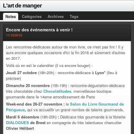
L'art de manger
Notes
Catégories
Archives
Tags
Encore des événements à venir !
11/10/2016
Les rencontres-dédicaces autour de mon livre, ce n'est pas fini ! Il y
aura encore quelques occasions d'ici la fin 2016 et sûrement d'autres
en 2017.
Voilà où en est le calendrier (il va encore bouger) :
Jeudi 27 octobre
(18h-20h) : rencontre-dédicace à
Lyon*
(lieu à
préciser)
Dimanche 20 novembre
(15h-19h) : rencontre-dégustation-dédicace
très chocolatée chez
Chocolatitudes
, merveilleuse boutique
gourmande dans le 14eme arrondissement de Paris
Week-end des 26-27 novembre :
le
Salon du Livre Gourmand de
Périgueux
,
qui va accueillir un grand nombre de talents gourmands.
Mardi 6 décembre
(18h-20h)
:
Dédicace très gourmande à la librairie
DIALOGUES
de Brest
en compagnie du très talentueux charcutier
Olivier Hélibert