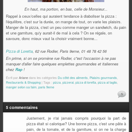
En haut, ma portion, en bas, celle de Monsieur...
Rappel à ceux/celles qui auraient tendance à diaboliser la pizza :
l'équilibre, c'est sur la durée, on mange de tout, on varie les plaisirs.
Manger de la pizza, c'est un peu comme manger un sandwich, du pain
et une garniture, qu'y aurait-il de mal à cela ? On se régale, on
savoure, donc mieux vaut la choisir vraiment bonne...
Pizza di Loretta
, 62 rue Rodier, Paris 9eme, 01 48 78 42 56
En prime, si on se promène rue Rodier, c''est l'occasion à ne pas
manquer d'aller faire quelques emplettes gourmandes et italiennes
chez
Rap
!
Écrit par
Ariane
dans les catégories
Du côté des aliments
,
Plaisirs gourmands
,
Restaurants & Shopping
| Tags :
pizza
,
pizzerai
,
pizza di loretta
,
pizza al taglio
,
manger selon sa faim
,
paris 9eme
5
5 commentaires
Justement, je n'ai jamais compris pourquoi la part de
pizza était si calorique? Une bonne pizza, c'est une pâte à
pain, de la tomate, et de la garniture, si on ne la charge