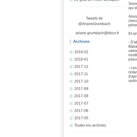
Sinon
qui d
Alors
Tweets de
cher
@ArianeGrumbach
péren
ariane.grumbach@bbox.fr
Et si
Archives
- D'a
Baba 
valis
2018-02
multi
pseud
2018-01
2017-12
- Les
notam
2017-11
d'ap
surto
2017-10
2017-09
2017-08
2017-07
2017-06
2017-05
Toutes les archives