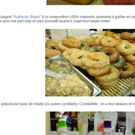
 bagels "
Authentic Bagel
" à la composition 100% naturelle, plaisants à goûter en p
e poru ma part cela un peu bourratif quand il s'agit d'un bagel entier.
 astucieuse base de mojito (ou autres cocktails), CocktailMe : on a tout dedans et il su