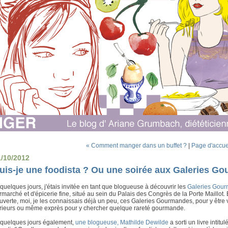
« Comment manger dans un buffet ?
|
Page d'accue
1/10/2012
uis-je une foodista ? Ou une soirée aux Galeries G
a quelques jours, j'étais invitée en tant que blogueuse à découvrir les
Galeries Gou
marché et d'épicerie fine, situé au sein du Palais des Congrès de la Porte Maillot. 
verte, moi, je les connaissais déjà un peu, ces Galeries Gourmandes, pour y être 
rieurs ou même exprès pour y chercher quelque rareté gourmande.
a quelques jours également,
une blogueuse, Mathilde Dewilde
a sorti un livre intitul