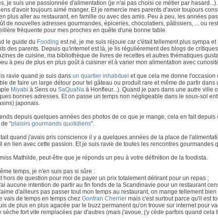
s, je suis une passionnée d'alimentation (je n'ai pas choisi ce métier par hasard...)
ens d'avoir toujours aimé manger. Et je remercie mes parents d'avoir toujours con
en plus aller au restaurant, en famille ou avec des amis. Peu à peu, les années pass
ffût de nouvelles adresses gourmandes, épiceries, chocolatiers, pâtissiers, ... ou re
eillère fréquente pour mes proches en quête d'une bonne table.
d le guide du
Fooding
est né, je me suis réjouie car c'était tellement plus sympa e
ts des parents. Depuis qu'internet est là, je lis régulièrement des blogs de critiques
ines de cuisine, ma bibliothèque de livres de recettes et autres thématiques gustati
peu à peu de plus en plus goût à cuisiner et à varier mon alimentation avec curiosit
is ravie quand je suis dans
un quartier inhabituel
et que cela me donne l'occasion 
le de faire un large détour pour tel gâteau ou produit rare et même de partir dans u
mple
Miyabi
à Sens ou
SaQuaNa
à Honfleur...). Quand je pars dans une autre ville 
ques bonnes adresses. Et on passe un temps non négligeable dans le sous-sol ent
sins) japonais.
ends depuis quelques années des photos de ce que je mange, cela en fait depuis q
 de "
plaisirs gourmands quotidiens
".
était quand j'avais pris conscience il y a quelques années de la place de l'alimenta
il en lien avec cette passion. Et je suis ravie de toutes les rencontres gourmandes
miss Mathilde, peut-être que je réponds un peu à votre définition de la foodista.
me temps, je n'en suis pas si sûre :
est hors de question pour moi de payer un prix totalement délirant pour un repas ;
n'ai aucune intention de partir au fin fonds de la Scandinavie pour un restaurant ce
n'aime d'ailleurs pas passer tout mon temps au restaurant, on mange tellement bien 
je vais de temps en temps chez
Gontran Cherrier
mais c'est surtout parce qu'il est t
suis de plus en plus agacée par le buzz permanent qu'on trouve sur internet pour va
 sèche fort vite remplacées par d'autres (mais j'avoue, j'y cède parfois quand cela 