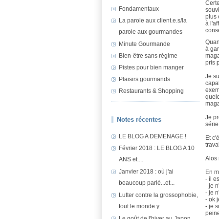
Certe
Fondamentaux
souvi
plus 
La parole aux client.e.s/la
à l'a
cons
parole aux gourmandes
Quan
Minute Gourmande
à gan
magaz
Bien-être sans régime
pris 
Pistes pour bien manger
Je su
Plaisirs gourmands
capab
exe
Restaurants & Shopping
quel
maga
Je pr
Notes récentes
série
LE BLOG A DEMENAGE !
Et c'
trava
Février 2018 : LE BLOG A 10
Alos 
ANS et....
Janvier 2018 : où j'ai
En mê
- il 
beaucoup parlé...et...
- je 
- je 
Lutter contre la grossophobie,
- ok 
- je 
tout le monde y...
peine
Le goût de l'hiver au Japon