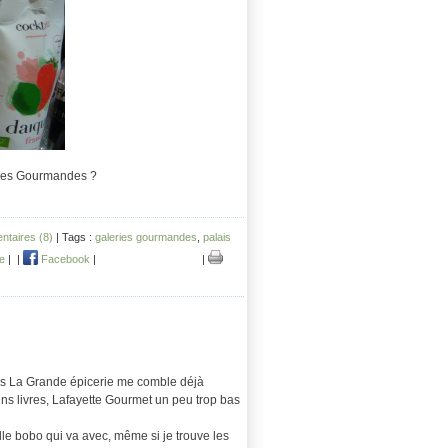
eries Gourmandes ?
taires (8)
| Tags :
galeries gourmandes
,
palais
de
|
|
Facebook
|
|
 mais La Grande épicerie me comble déjà
tains livres, Lafayette Gourmet un peu trop bas
ille bobo qui va avec, même si je trouve les