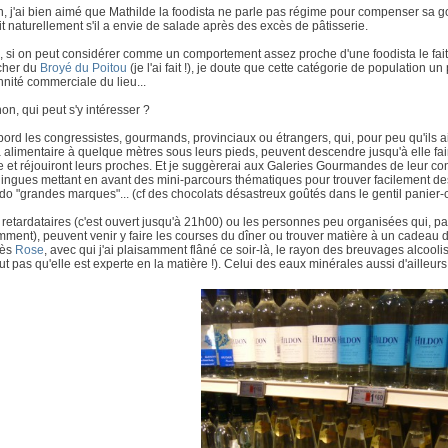
, j'ai bien aimé que Mathilde la foodista ne parle pas régime pour compenser sa g
it naturellement s'il a envie de salade après des excès de pâtisserie.
, si on peut considérer comme un comportement assez proche d'une foodista le fai
cher du
Broyé du Poitou
(je l'ai fait !), je doute que cette catégorie de population u
nité commerciale du lieu...
non, qui peut s'y intéresser ?
bord les congressistes, gourmands, provinciaux ou étrangers, qui, pour peu qu'ils 
alimentaire à quelque mètres sous leurs pieds, peuvent descendre jusqu'à elle fai
e et réjouiront leurs proches. Et je suggèrerai aux Galeries Gourmandes de leur co
lingues mettant en avant des mini-parcours thématiques pour trouver facilement de
o "grandes marques"... (cf des chocolats désastreux goûtés dans le gentil panier-ca
 retardataires (c'est ouvert jusqu'à 21h00) ou les personnes peu organisées qui, pa
ment), peuvent venir y faire les courses du dîner ou trouver matière à un cadeau de 
rès
Rose
, avec qui j'ai plaisamment flâné ce soir-là, le rayon des breuvages alcooli
ut pas qu'elle est experte en la matière !). Celui des eaux minérales aussi d'ailleurs.