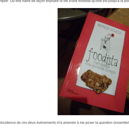
mplie"
Ou elle narre de façon enjouée la vie d'une foodista qu'elle est jusqu'à la po
ïncidence de ces deux événements m'a amenée à me poser la question (essentielle n