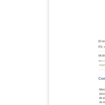
Et vo
PS : 
08:30
des c
Impr
Com
Merc
(acc
de p
Je n