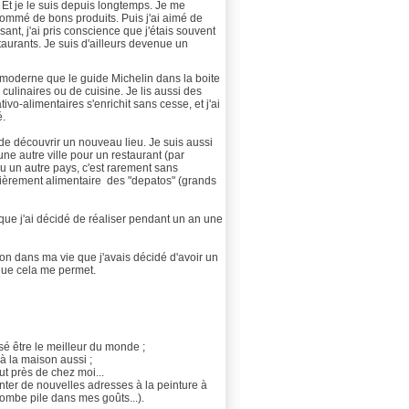
. Et je le suis depuis longtemps. Je me
sommé de bons produits. Puis j'ai aimé de
ant, j'ai pris conscience que j'étais souvent
staurants. Je suis d'ailleurs devenue un
t moderne que le guide Michelin dans la boite
 culinaires ou de cuisine. Je lis aussi des
vo-alimentaires s'enrichit sans cesse, et j'ai
é.
de découvrir un nouveau lieu. Je suis aussi
ne autre ville pour un restaurant (par
ou un autre pays, c'est rarement sans
ièrement alimentaire des "depatos" (grands
ue j'ai décidé de réaliser pendant un an une
tion dans ma vie que j'avais décidé d'avoir un
 que cela me permet.
nsé être le meilleur du monde ;
à la maison aussi ;
out près de chez moi...
nter de nouvelles adresses à la peinture à
tombe pile dans mes goûts...).