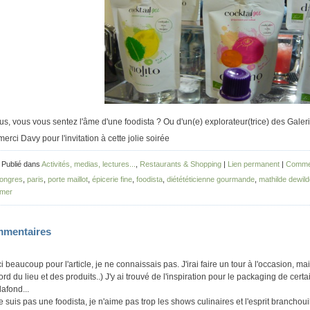
us, vous vous sentez l'âme d'une foodista ? Ou d'un(e) explorateur(trice) des Gal
merci Davy pour l'invitation à cette jolie soirée
 Publié dans
Activités, medias, lectures...
,
Restaurants & Shopping
|
Lien permanent
|
Commen
ongres
,
paris
,
porte maillot
,
épicerie fine
,
foodista
,
diétététicienne gourmande
,
mathilde dewil
imer
mentaires
i beaucoup pour l'article, je ne connaissais pas. J'irai faire un tour à l'occasion,
ord du lieu et des produits..) J'y ai trouvé de l'inspiration pour le packaging de cer
lafond...
e suis pas une foodista, je n'aime pas trop les shows culinaires et l'esprit branchou