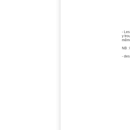
- Les
y tro
même
NB : 
- des