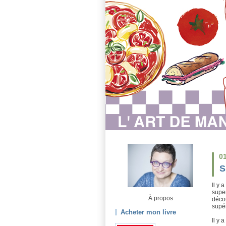
0
S
Il y 
super
À propos
décou
supé
Acheter mon livre
Il y 