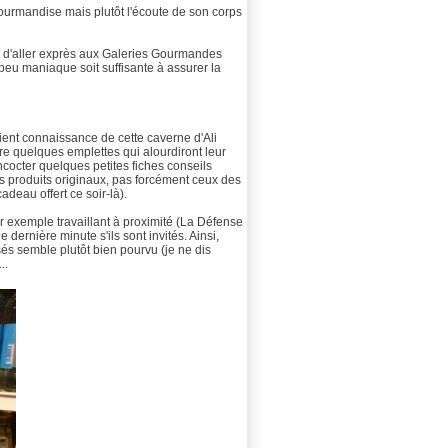
ourmandise mais plutôt l'écoute de son corps
t d'aller exprès aux Galeries Gourmandes
n peu maniaque soit suffisante à assurer la
aient connaissance de cette caverne d'Ali
re quelques emplettes qui alourdiront leur
ncocter quelques petites fiches conseils
s produits originaux, pas forcément ceux des
deau offert ce soir-là).
r exemple travaillant à proximité (La Défense
dernière minute s'ils sont invités. Ainsi,
sés semble plutôt bien pourvu (je ne dis
..