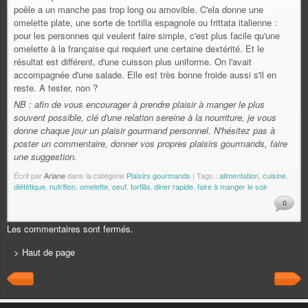
poêle a un manche pas trop long ou amovible. C'ela donne une
omelette plate, une sorte de tortilla espagnole ou frittata italienne :
pour les personnes qui veulent faire simple, c'est plus facile qu'une
omelette à la française qui requiert une certaine dextérité. Et le
résultat est différent, d'une cuisson plus uniforme. On l'avait
accompagnée d'une salade. Elle est très bonne froide aussi s'il en
reste. A tester, non ?
NB : afin de vous encourager à prendre plaisir à manger le plus
souvent possible, clé d'une relation sereine à la nourriture, je vous
donne chaque jour un plaisir gourmand personnel. N'hésitez pas à
poster un commentaire, donner vos propres plaisirs gourmands, faire
une suggestion.
Écrit par
Ariane
dans la catégorie
Plaisirs gourmands
| Tags :
alimentation
,
cuisine
,
diététique
,
nutrition
,
omelette
,
oeuf
,
tortilla
,
diner rapide
,
faire à manger le soir
0
Les commentaires sont fermés.
> Haut de page