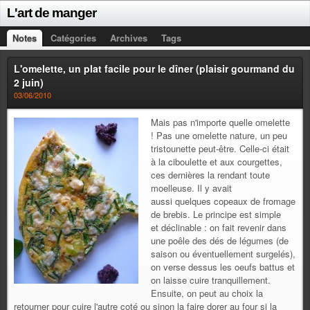
L'art de manger
Notes
Catégories
Archives
Tags
L'omelette, un plat facile pour le dîner (plaisir gourmand du
2 juin)
03/06/2010
Mais pas n'importe quelle omelette
! Pas une omelette nature, un peu
tristounette peut-être. Celle-ci était
à la ciboulette et aux courgettes,
ces dernières la rendant toute
moelleuse. Il y avait
aussi quelques copeaux de fromage
de brebis. Le principe est simple
et déclinable : on fait revenir dans
une poêle des dés de légumes (de
saison ou éventuellement surgelés),
on verse dessus les oeufs battus et
on laisse cuire tranquillement.
Ensuite, on peut au choix la
retourner pour cuire l'autre coté ou sinon la faire dorer au four si la