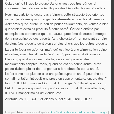
Cela signifie-t-il que le groupe Danone n'est pas très sûr de lui
concernant les preuves scientifiques des bienfaits de ces produits ?
Pour ma part, je ne goûte pas vraiment cette stratégie très orientée
santé : je préfère qu'on mange
des aliments
et non des alicaments.
J'aimerais qu'on arrête un peu de parler d'alicaments, de vanter le bien
que feraient certains produits à notre santé. Car cela amène par
exemple des personnes qui n'ont aucun problème de santé à manger
de la margarine ou des yaourts "anti-cholestérol", en pensant se faire
du bien. Ces produits sont bien sûr plus chers que les autres produits.
La santé (pour ce qu'on en maîtrise) est liée à une alimentation saine
et variée, avec des aliments "normaux", pas besoin d'alicaments.
Bien sûr, quand on a une maladie, on se soigne avec des
médicaments adaptés. Mais, quand on est en bonne santé, qu'on
pense d'abord plaisir de manger sans être obsédés par la santé.
Le fait d'avoir de plus en plus une préoccupation santé pour choisir
son alimentation introduit une pression supplémentaire, encore des "il
faut...". IL FAUT manger bio, IL FAUT manger 5 fruits et légumes, IL
FAUT manger ce qui est bon pour sa santé, IL FAUT faire attention,
IL FAUT manger moins de viande, etc.
Arrêtons les
"IL FAUT"
et disons plutôt
"J'AI ENVIE DE"
!
Écrit par
Ariane
dans les catégories
Du côté des aliments
,
Pistes pour bien manger
|