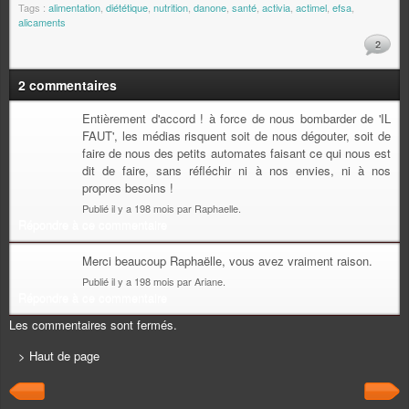
Tags :
alimentation
,
diététique
,
nutrition
,
danone
,
santé
,
activia
,
actimel
,
efsa
,
alicaments
2
2 commentaires
Entièrement d'accord ! à force de nous bombarder de 'IL
FAUT', les médias risquent soit de nous dégouter, soit de
faire de nous des petits automates faisant ce qui nous est
dit de faire, sans réfléchir ni à nos envies, ni à nos
propres besoins !
Publié il y a 198 mois par Raphaelle.
Répondre à ce commentaire
Merci beaucoup Raphaëlle, vous avez vraiment raison.
Publié il y a 198 mois par Ariane.
Répondre à ce commentaire
Les commentaires sont fermés.
> Haut de page