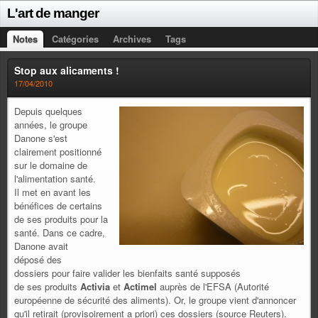
L'art de manger
Notes
Catégories
Archives
Tags
Stop aux alicaments !
17/04/2010
Depuis quelques
années, le groupe
Danone s'est
clairement positionné
sur le domaine de
l'alimentation santé.
Il met en avant les
bénéfices de certains
de ses produits pour la
santé. Dans ce cadre,
Danone avait
déposé des
dossiers pour faire valider les bienfaits santé supposés
de ses produits
Activia
et
Actimel
auprès de l'EFSA (Autorité
européenne de sécurité des aliments). Or, le groupe vient d'annoncer
qu'il retirait (provisoirement a priori) ces dossiers (source Reuters).