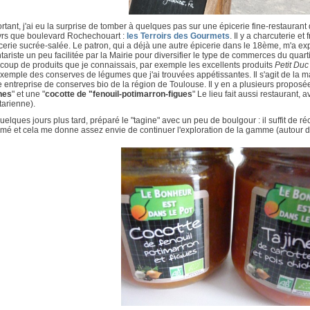
rtant, j'ai eu la surprise de tomber à quelques pas sur une épicerie fine-restaurant 
yrs que boulevard Rochechouart :
les Terroirs des Gourmets
. Il y a charcuterie e
cerie sucrée-salée. Le patron, qui a déjà une autre épicerie dans le 18ème, m'a exp
tariste un peu facilitée par la Mairie pour diversifier le type de commerces du quartie
oup de produits que je connaissais, par exemple les excellents produits
Petit Duc
xemple des conserves de légumes que j'ai trouvées appétissantes. Il s'agit de la m
 entreprise de conserves bio de la région de Toulouse. Il y en a plusieurs proposées
hes
" et une "
cocotte de "fenouil-potimarron-figues
" Le lieu fait aussi restaurant
tarienne).
quelques jours plus tard, préparé le "tagine" avec un peu de boulgour : il suffit de ré
mé et cela me donne assez envie de continuer l'exploration de la gamme (autour de