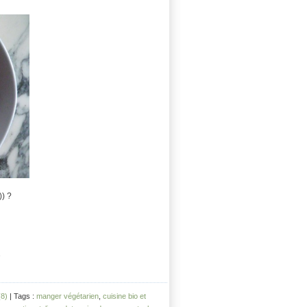
)) ?
61
8)
| Tags :
manger végétarien
,
cuisine bio et