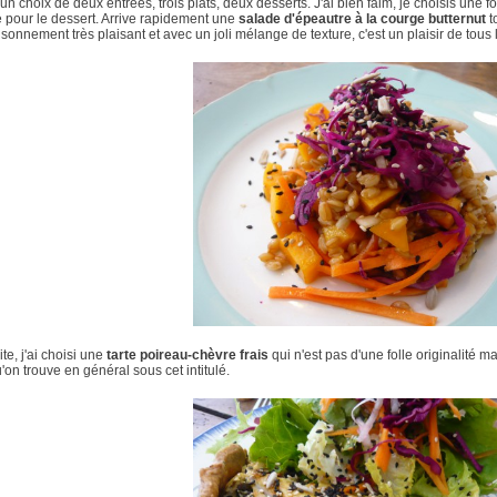
a un choix de deux entrées, trois plats, deux desserts. J'ai bien faim, je choisis une f
 pour le dessert. Arrive rapidement une
salade d'épeautre à la courge butternut
t
sonnement très plaisant et avec un joli mélange de texture, c'est un plaisir de tous 
te, j'ai choisi une
tarte poireau-chèvre frais
qui n'est pas d'une folle originalité m
'on trouve en général sous cet intitulé.