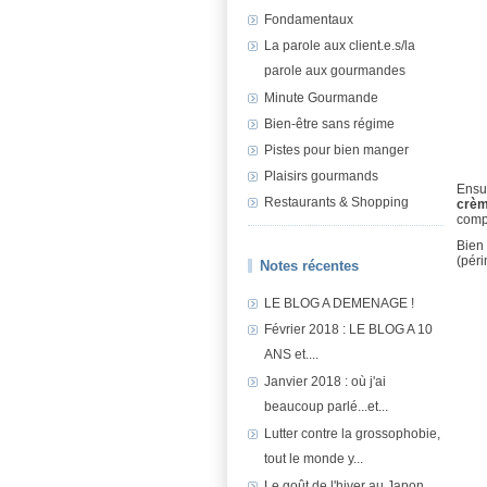
Fondamentaux
La parole aux client.e.s/la
parole aux gourmandes
Minute Gourmande
Bien-être sans régime
Pistes pour bien manger
Plaisirs gourmands
Ensui
Restaurants & Shopping
crèm
comp
Bien 
(péri
Notes récentes
LE BLOG A DEMENAGE !
Février 2018 : LE BLOG A 10
ANS et....
Janvier 2018 : où j'ai
beaucoup parlé...et...
Lutter contre la grossophobie,
tout le monde y...
Le goût de l'hiver au Japon