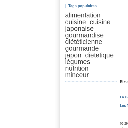
Tags populaires
alimentation
cuisine
cuisine
japonaise
gourmandise
diététicienne
gourmande
japon
dietetique
légumes
nutrition
minceur
Et vo
La C
Les 
08:29