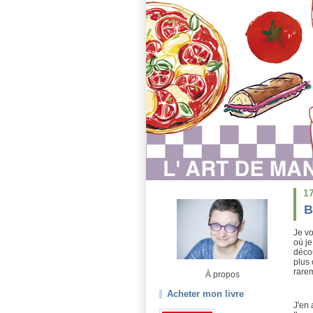
1
B
Je vo
où je
déco
plus 
rarem
À propos
Acheter mon livre
J'en 