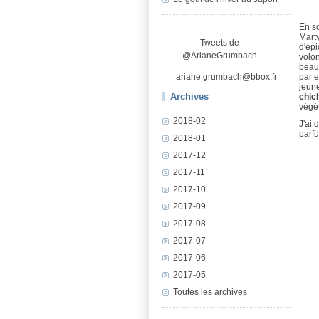
En so
Mart
Tweets de
d'épi
@ArianeGrumbach
volon
beauc
par e
ariane.grumbach@bbox.fr
jeune
Archives
chic
végé
2018-02
J'ai 
parfu
2018-01
2017-12
2017-11
2017-10
2017-09
2017-08
2017-07
2017-06
2017-05
Toutes les archives