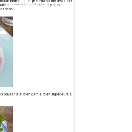
ormule entrée-plat et je verrai s'il me reste une
oute colorée et fort parfumée : il y a un
les sens.
ais plaisante et bien garnie, bien supérieure à