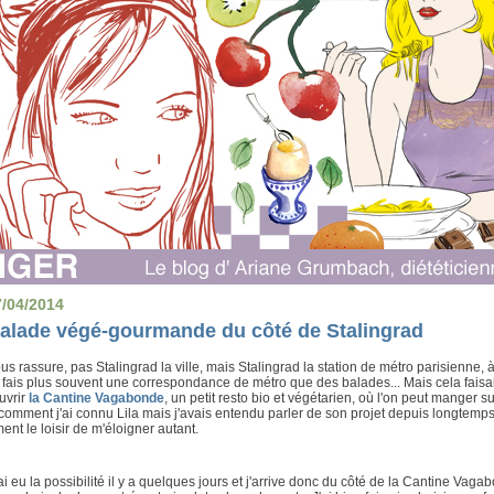
7/04/2014
alade végé-gourmande du côté de Stalingrad
us rassure, pas Stalingrad la ville, mais Stalingrad la station de métro parisienne,
 fais plus souvent une correspondance de métro que des balades... Mais cela faisait
uvrir
la Cantine Vagabonde
, un petit resto bio et végétarien, où l'on peut manger su
comment j'ai connu Lila mais j'avais entendu parler de son projet depuis longtem
ent le loisir de m'éloigner autant.
ai eu la possibilité il y a quelques jours et j'arrive donc du côté de la Cantine Vagab