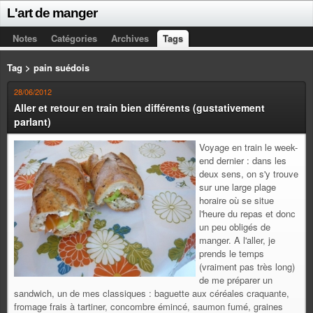
L'art de manger
Notes
Catégories
Archives
Tags
Tag > pain suédois
28/06/2012
Aller et retour en train bien différents (gustativement
parlant)
Voyage en train le week-
end dernier : dans les
deux sens, on s'y trouve
sur une large plage
horaire où se situe
l'heure du repas et donc
un peu obligés de
manger. A l'aller, je
prends le temps
(vraiment pas très long)
de me préparer un
sandwich, un de mes classiques : baguette aux céréales craquante,
fromage frais à tartiner, concombre émincé, saumon fumé, graines