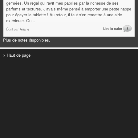
germées. Un régal qui ravit mes papilles par la richesse de ses
parfums et textures. J'avais même pensé à emporter une petite nappe
pour égayer la tablette ! Au retour, il faut s'en remettre à une aide
extérieure. On...
Lire la suite
8
Écrit par
Ariane
Plus de notes disponibles.
> Haut de page