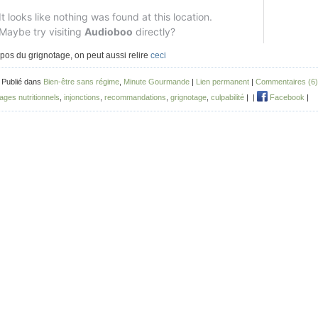
pos du grignotage, on peut aussi relire
ceci
 Publié dans
Bien-être sans régime
,
Minute Gourmande
|
Lien permanent
|
Commentaires (6)
ges nutritionnels
,
injonctions
,
recommandations
,
grignotage
,
culpabilité
|
|
Facebook
|