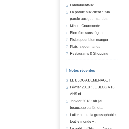
Fondamentaux
La parole aux client.e.s/la
parole aux gourmandes
Minute Gourmande
Bien-être sans régime
Pistes pour bien manger
Plaisirs gourmands
Restaurants & Shopping
Notes récentes
LE BLOG A DEMENAGE !
Février 2018 : LE BLOG A 10
ANS et....
Janvier 2018 : où j'ai
beaucoup parlé...et...
Lutter contre la grossophobie,
tout le monde y...
Le goût de l'hiver au Japon