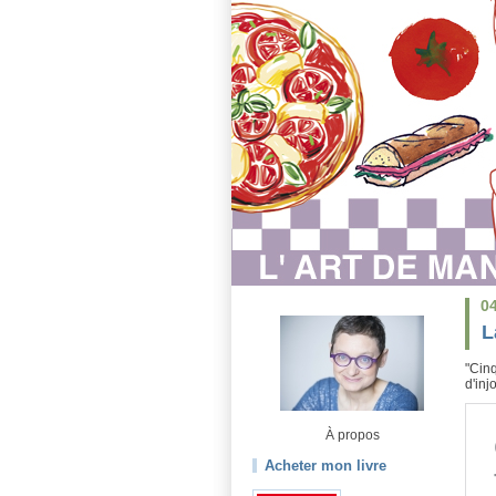
0
L
"Cinq
d'inj
À propos
Acheter mon livre