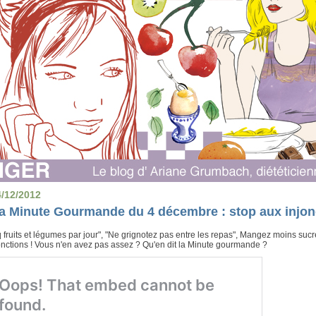
4/12/2012
a Minute Gourmande du 4 décembre : stop aux injonc
 fruits et légumes par jour", "Ne grignotez pas entre les repas", Mangez moins sucré
onctions ! Vous n'en avez pas assez ? Qu'en dit la Minute gourmande ?