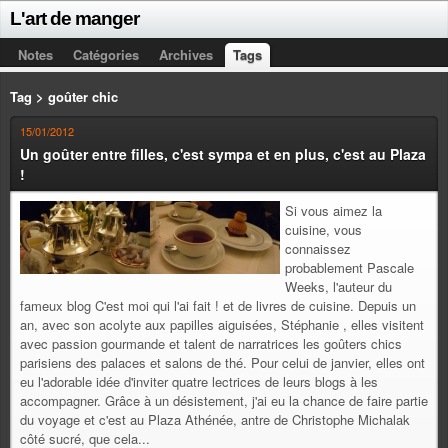
L'art de manger
Notes
Catégories
Archives
Tags
Tag > goûter chic
15/01/2012
Un goûter entre filles, c'est sympa et en plus, c'est au Plaza
!
Si vous aimez la
cuisine, vous
connaissez
probablement Pascale
Weeks, l'auteur du
fameux blog C'est moi qui l'ai fait ! et de livres de cuisine. Depuis un
an, avec son acolyte aux papilles aiguisées, Stéphanie , elles visitent
avec passion gourmande et talent de narratrices les goûters chics
parisiens des palaces et salons de thé. Pour celui de janvier, elles ont
eu l'adorable idée d'inviter quatre lectrices de leurs blogs à les
accompagner. Grâce à un désistement, j'ai eu la chance de faire partie
du voyage et c'est au Plaza Athénée, antre de Christophe Michalak
côté sucré, que cela...