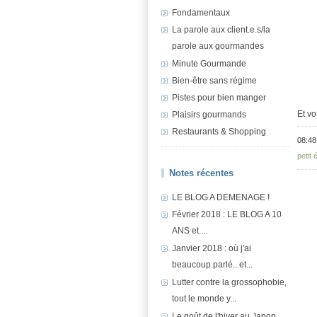
Fondamentaux
La parole aux client.e.s/la
parole aux gourmandes
Minute Gourmande
Bien-être sans régime
Pistes pour bien manger
Et vo
Plaisirs gourmands
Restaurants & Shopping
08:48
petit
Notes récentes
LE BLOG A DEMENAGE !
Février 2018 : LE BLOG A 10
ANS et....
Janvier 2018 : où j'ai
beaucoup parlé...et...
Lutter contre la grossophobie,
tout le monde y...
Le goût de l'hiver au Japon