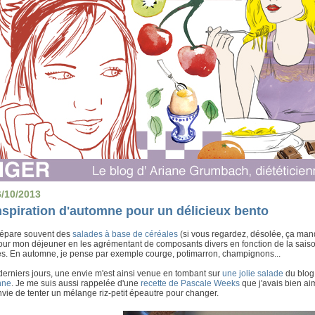
6/10/2013
nspiration d'automne pour un délicieux bento
répare souvent des
salades à base de céréales
(si vous regardez, désolée, ça manq
pour mon déjeuner en les agrémentant de composants divers en fonction de la saiso
es. En automne, je pense par exemple courge, potimarron, champignons...
erniers jours, une envie m'est ainsi venue en tombant sur
une jolie salade
du blo
nne
. Je me suis aussi rappelée d'une
recette de Pascale Weeks
que j'avais bien aim
vie de tenter un mélange riz-petit épeautre pour changer.