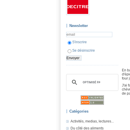
Newsletter
S'inscrire
Se désinscrire
En ba
d'épi
four 
J'ai 
chèvr
de pa
Catégories
Activités, medias, lectures...
Du côté des aliments