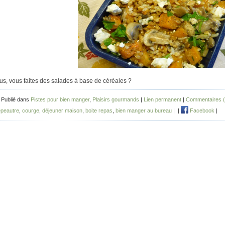
us, vous faites des salades à base de céréales ?
 Publié dans
Pistes pour bien manger
,
Plaisirs gourmands
|
Lien permanent
|
Commentaires (
 épeautre
,
courge
,
déjeuner maison
,
boite repas
,
bien manger au bureau
|
|
Facebook
|