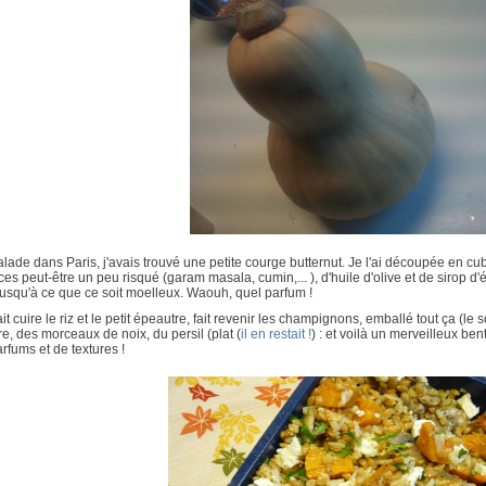
lade dans Paris, j'avais trouvé une petite courge butternut. Je l'ai découpée en 
ces peut-être un peu risqué (garam masala, cumin,... ), d'huile d'olive et de sirop d'ér
jusqu'à ce que ce soit moelleux. Waouh, quel parfum !
fait cuire le riz et le petit épeautre, fait revenir les champignons, emballé tout ça (le
e, des morceaux de noix, du persil (plat (
il en restait !
) : et voilà un merveilleux be
rfums et de textures !