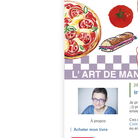
2
I
Je p
;-)) 
envi
Ces d
À propos
Cori
eu en
Acheter mon livre