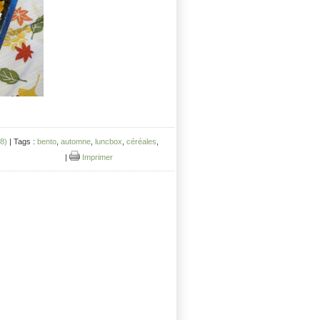
8)
| Tags :
bento
,
automne
,
luncbox
,
céréales
,
|
Imprimer